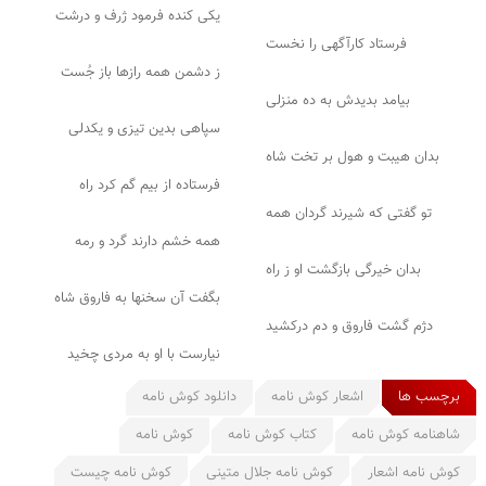
یکی کنده فرمود ژرف و درشت
فرستاد کارآگهی را نخست
ز دشمن همه رازها باز جُست
بیامد بدیدش به ده منزلی
سپاهی بدین تیزی و یکدلی
بدان هیبت و هول بر تخت شاه
فرستاده از بیم گم کرد راه
تو گفتی که شیرند گردان همه
همه خشم دارند گرد و رمه
بدان خیرگی بازگشت او ز راه
بگفت آن سخنها به فاروق شاه
دژم گشت فاروق و دم درکشید
نیارست با او به مردی چخید
برچسب ها
اشعار کوش نامه
دانلود کوش نامه
شاهنامه کوش نامه
کتاب کوش نامه
کوش نامه
کوش نامه اشعار
کوش نامه جلال متینی
کوش نامه چیست