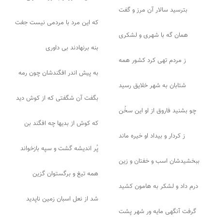
بترسید سالار آن مرز و گفت
که این مرد با مردمی نیست جفت
همان گه با شهری و لشکری
بنه برنهادند بی داوری
ز مردم تهی کرد کشور همه
به پیش اندر افگندشان چون رمه
شتابان به شهر خلایق رسید
بگفت آن شگفتی که از کوش دید
چو بشنید فاروق از او این سخُن
که کوش از بدیها چه افگند بن
ز کردار و بیداد او خیره ماند
پُر اندیشه گشت و سپه بازخواند
ببخشیدشان اسب و خفتان و زین
همه تیغ و برگستوان گزین
درم داد و لشکر به هامون کشید
شد از نعل اسبان زمین ناپدید
گرفت آنگهی مایه ور شهر پشت