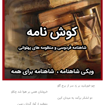
چو خورشید بر زد سر از برج گاو
خروشان همی بر هوا شد چکاو
دو لشکر برآمد به میدان کین
بتوفید از آواز گردان زمین