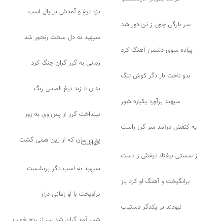
بزد تیغ و آمدش بر یال اسب
سر بارگی چون ز تن دور شد
سپهبد به دل سخت رنجور شد
پیاده سوی دشمن آهنگ کرد
زمانی به گرز گران جنگ کرد
بدو تاخت بار دگر کوش تنگ
بدان تا زند تیغ الماس رنگ
سپهبد برآورد یکباره شور
بینداخت گرز از پس وی به زور
به کتفش درآمد سر گرز راست
بدان سان که از زین همی گشت
خواست
ز سستی بیفتاد تیغش ز دست
سپهبد به اسب دگر برنشست
برانگیخت و آهنگ او کرد باز
برآویخت با او زمانی دراز
نبودند بر یکدگر دستیاب
شب آمد گران شد سر از رنج خواب