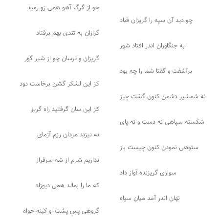
چو از گرگ آهو همی زو رمید
چو دید آن سپه را گریزان قباد
گرازان به تندی بهم برفتاد
به جنگاوران اندر افتاد شور
گریزان و ترسان چو از شیر گور
برآشفت و گفتا شما را چه بود
کز این لشکر گشن برخاست دود
نه شمشیر دشمن کنون گشت چیز
کز این سان گرفتید راه گریز
شکسته سپاهی نه دست و نه پای
نه نیزند مردان رزم آزمای
ستوهی نمودن کنون چیست باز
نداریم شرم از شه سرفراز
سواری گریزنده آواز داد
که ما را بمالد همی دیوزاد
نهان اندر آمد میان سپاه
گروهی پسِ پشت او کینه خواه