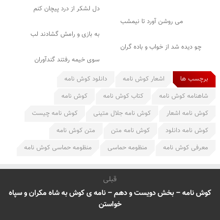
دل لشکر از درد پیچان کنم
می روشن آورد تا نیمشب
به بازی و رامش گشادند لب
چو دیده شد از خواب و باده گران
سوی خیمه رفتند گندآوران
برچسب ها
اشعار کوش نامه
دانلود کوش نامه
شاهنامه کوش نامه
کتاب کوش نامه
کوش نامه
کوش نامه اشعار
کوش نامه جلال متینی
کوش نامه چیست
کوش نامه دانلود
کوش نامه متن
متن کوش نامه
معرفی کوش نامه
منظومه حماسی
منظومه حماسی کوش نامه
قبلی
کوش نامه – بخش دویست و دهم – نامه ی کوش به شاه مکران و سپاه
خواستن