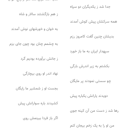
جدا شد ز یکدیگران دو سپاه
ز هم بازگشتند سالار و شاه
همه سرکشان پیش کوش آمدند
به خوان و خورشهای نوش آمدند
بدیشان چنین گفت کامروز رزم
به چشمم چنان بود چون جای بزم
سپهدار ایران به ما باز خورد
ز جانش برآورده بودیم گرد
بکشتم به زیر اندرش بارگی
نهاد اندر او روی بیچارگی
چو سستی نمودند پر مایگان
بجست او ز شمشیر ما رایگان
دویدند یارانش یکباره پیش
کشیدند باره سوارانش پیش
رها شد ز دست من آن کینه جوی
اگر باز فردا ببینمش روی
من او را به یک زخم بیجان کنم