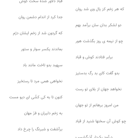
قباد دلاور شده سخت کوش
که هر زخم کز یال وی شد روان
جدا کرد از اندام دشمن روان
دو لشکر بدان سان برآمد بهم
که گردون شد از زخم ایشان دژم
چو از نیمه ی روز بگذشت هور
بماندند یکسر سوار و ستور
برابر فتادند کوش و قباد
سپهبد بدو تاخت مانند باد
بدو گفت کای بد رگ بدستیز
نخواهی همی مرد تا رستخیز
نخواهد جهان از بلای تو رست
کنون تا به کی کشّی ای دیو مست
من امروز برهانم از تو جهان
به زخم دلیران و فرّ مهان
چو کوش آن سخنها شنید از قباد
برآشفت و شبرنگ را چرخ داد
درآمد بکردار آذرگشسب