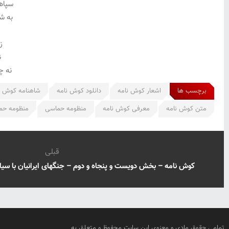
سپاه
به شا
ز
ن
نه چ
برچسب ها
اشعار کوش نامه
دانلود کوش نامه
شاهنامه کوش ن
متن کوش نامه
معرفی کوش نامه
منظومه حماسی
منظومه حم
قبلی
کوش نامه – بخش دویست و پنجاه و دوم – جنگهای ایرانیان با سیاه
تمامی حقوق مادی و معنوی این سایت محفوظ و متعلق به