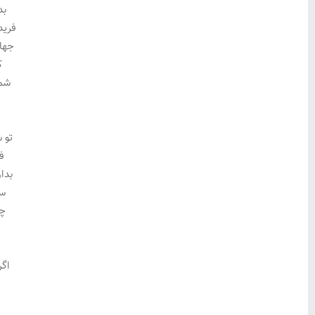
بد
فرید
جهان
ک
شما
تو 
ف
بدا
سپ
چو
چ
اگر