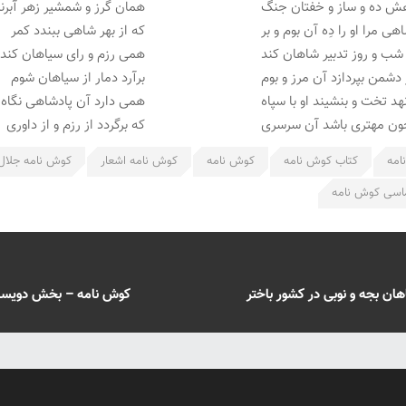
ش ده و ساز و خفتان جنگ
همان گرز و شمشیر زهر آبرن
هی مرا او را دِه آن بوم و بر
که از بهر شاهی ببندد کمر
شب و روز تدبیر شاهان کند
همی رزم و رای سیاهان کند
 دشمن بپردازد آن مرز و بوم
برآرد دمار از سیاهان شوم
هد تخت و بنشیند او با سپاه
همی دارد آن پادشاهی نگاه
ون مهتری باشد آن سرسری
که برگردد از رزم و از داوری
امه
کتاب کوش نامه
کوش نامه
کوش نامه اشعار
کوش نامه جلال
اسی کوش نامه
ان بجه و نوبی در کشور باختر
کوش نامه – بخش دویست و