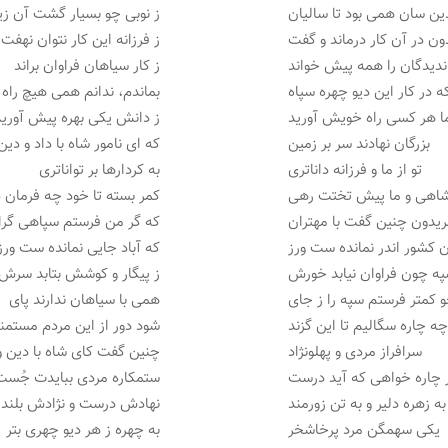
ین سان همی بود تا سالیان
ز نوبی چو بسیار گشت آن زی
ون در آن کار درماند و گفت
ز فرزانه این کار نتوان نهفت
دیدگان را همه پیش خواند
ز کار سیاهان فراوان براند
ه در کار این دیو چهره سپاه
بماندم، ندانم همی هیچ راه
 هر کسی راه خویش آورید
ز دانش یکی بهره پیش آورید
بزرگان نهادند سر بر زمین
که ای نامور شاه با داد و دین
تو از ما و فرزانه داناتری
به کردارها بر تواناتری
شاهی و ما پیش تختت رهی
کمر بسته تا خود چه فرمان
ریدون چنین گفت با مهتران
که گر من فرستم سپاهی گرا
ن کشور اندر نمانده ست ورز
که آباد جایی نمانده ست ورز
ه چون فراوان نیابد خورش
ز پیگار و کوشش بتابد سرش
 کمتر فرستم سپه را ز جای
همی با سیاهان ندارند پای
ه چاره سگالیم تا این گزند
شود دور از این مردم مستمن
سرافراز مردی و پهلونژاد
چنین گفت کای شاه با دین و
 چاره خواهی که آید درست
ستمکاره مردی ببایدت جُست
به زهره دلیر و به تن زورمند
نهادش درست و نژادش بلند
یکی سهمگن مرد پرخاشخر
به چهره ز هر دیو چهری بتر