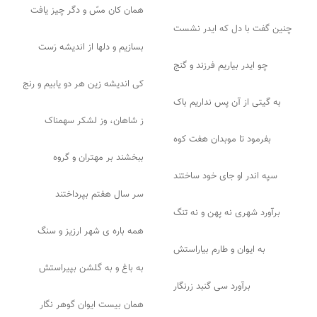
همان کان مسّ و دگر چیز یافت
چنین گفت با دل که ایدر نشست
بسازیم و دلها از اندیشه رَست
چو ایدر بیاریم فرزند و گنج
کی اندیشه زین هر دو یابیم و رنج
به گیتی از آن پس نداریم باک
ز شاهان، وز لشکر سهمناک
بفرمود تا موبدان هفت کوه
ببخشند بر مهتران و گروه
سپه اندر او جای خود ساختند
سر سال هفتم بپرداختند
برآورد شهری نه پهن و نه تنگ
همه باره ی شهر ارزیز و سنگ
به ایوان و طارم بیاراستش
به باغ و به گلشن بپیراستش
برآورد سی گنبد زرنگار
همان بیست ایوان گوهر نگار