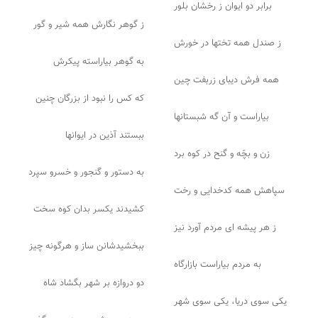
برابر دو ایوان ز رخشان بلور
ز گوهر نگارش همه شیر و گور
ز صندل همه تختها در خورش
به گوهر بیاراسته پیکرش
همه فرش دیبای زربفت چین
که کس را نبود از بزرگان چنین
بیاراست و آن گه شبستانها
ببستند آذین در ایوانها
زن و بچّه و گنح در کوه برد
به دستور و گنجور و خسرو سپرد
سپاهش همه کدخدایی و رخت
کشیدند یکسر بدان کوه سخت
ز هر پیشه ای مردم آورد نیز
ببخشیدشانن ساز و هرگونه چیز
به مردم بیاراست بازارگاه
دو دروازه بر شهر بگشاد شاه
یکی سوی دریا، یکی سوی شهر