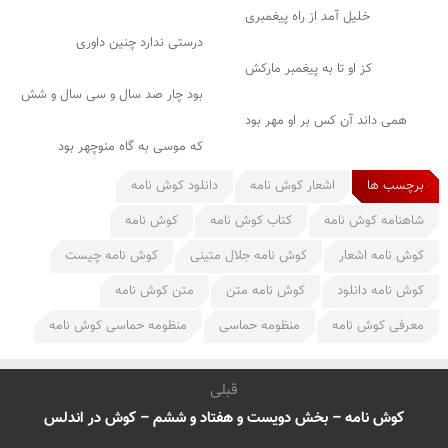
خلیل آمد از راه پیغمبری
درستی ندارد چنین داوری
کز او تا به پیغمبر مارکش
بود چار صد سال و سی سال و شش
همی داند آن کس بر او مهر بود
که موسی به گاه منوچهر بود
برچسب ها
اشعار کوش نامه
دانلود کوش نامه
شاهنامه کوش نامه
کتاب کوش نامه
کوش نامه
کوش نامه اشعار
کوش نامه جلال متینی
کوش نامه چیست
کوش نامه دانلود
کوش نامه متن
متن کوش نامه
معرفی کوش نامه
منظومه حماسی
منظومه حماسی کوش نامه
قبلی
کوش نامه – بخش دویست و هفتاد و ششم – کوش در اندلس