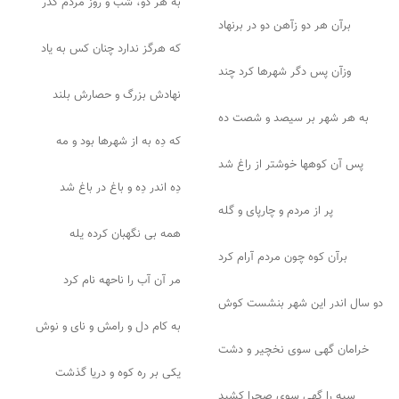
به هر دو، شب و روز مردم گذر
برآن هر دو زآهن دو در برنهاد
که هرگز ندارد چنان کس به یاد
وزآن پس دگر شهرها کرد چند
نهادش بزرگ و حصارش بلند
به هر شهر بر سیصد و شصت ده
که دِه به از شهرها بود و مه
پس آن کوهها خوشتر از راغ شد
دِه اندر دِه و باغ در باغ شد
پر از مردم و چارپای و گله
همه بی نگهبان کرده یله
برآن کوه چون مردم آرام کرد
مر آن آب را ناحهه نام کرد
دو سال اندر این شهر بنشست کوش
به کام دل و رامش و نای و نوش
خرامان گهی سوی نخچیر و دشت
یکی بر ره کوه و دریا گذشت
سپه را گهی سوی صحرا کشید