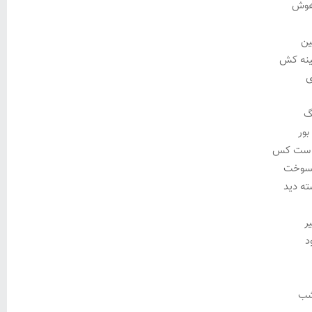
 هوش
ین
ینه کش
ی
گ
بور
ه ست کس
بسوخت
ه دید
ر
د
شب