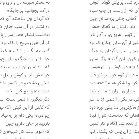
اره شده بر یکی گوشه کوش
به لشکر سپرده دل و رای و
آن که از راست وز چپ سپاه
درآمد بجوشید بر جایگاه
گمانی چنان برد سالار چین
که گردان وی ساختند آن کم
داد دلشان به گفتار خوش
دو لشکر در آن شب چنان ک
ز کوس غریوان، ز آواز نای
ندانست لشکر همی سر ز پا
یر از آن سان چکاچاک بود
کز آن هول مریخ را باک بود
سوار اسب و گردان به جنگ
گسسته لگام و شکسته خدن
 خون یلان گشته رنگ ستور
چو ابلق، تن خنگ و ابلق چو 
گرفته دل کوش را آن هوس
که از دشمن آن شب نماند
ه دم از کوه چون بر فروخت
چو آتش شد و کوش را دل 
 کرد و لشکر همه کشته دید
ز خون دشت و در یکسر آغشت
سواران ایران همه ساخته
همه نیزه و تیغ کین آخته
ی مر یکی را همی زد به تیر
دگر دیگری را همی بست اسی
 مغزش برآمد یکی تیره دود
که گفتی از این گیتی آگه نبو
مان گه بدانست کاو را قباد
چو مردم یکی دام بر ره نهاد
ز کنده شد آگاه و کار کمین
بلرزید بر جای دارای چین
ت از آن پس که بگشاد لب
که شوم است کار شبیخون 