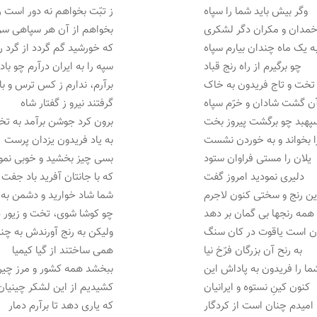
وگر بیش باید شما را سپاه
ز تبّت بخواهم نه دور است ر
خمدان و مکران دگر لشکری
بخواهم از آن هر سپاهی س
ه یک ماه چندان بیارم سپاه
که خورشید گم گردد از گرد را
چو برگیرم از راه رنج قباد
سپه را به ایران درآرم چو باد
تخت و تاج فریدون به خاک
برآرم، ندارم ز کس ترس و ب
آن گشت شادان و خرّم سپاه
گرفتند نیرو ز گفتار شاه
پهبد چو برگشت پیروز بخت
برون کرد جوشن برآمد به ت
ا بخواند و به خوردن نشست
به یاد فریدون یزدان پرست
یلان را مستی فراوان ستود
بسی چیز بخشید و خوبی نمو
دلیری نمودید امروز گفت
که با جانتان آفرید باد جفت
این رنج و سختی کنون لاجرم
شما شاد خوارید و دشمن به
همه رنجها بی گمان بر دهد
چو کوشا شوی، تخت و زیور 
ن است یاقوت در کان سنگ
ولیکن به رنج آورندش به چن
به رنح آن بزرگان فرّخ نیا
همی ساختند از گیا کیمیا
ما را فریدون به پاداش این
ببخشد همه کشور و مرز چی
کنون کینِ نستوه و ایرانیان
کشیدیم از این لشکر چینیان
امیدم چنان است از کردگار
که یاری دهد تا برآرم دمار