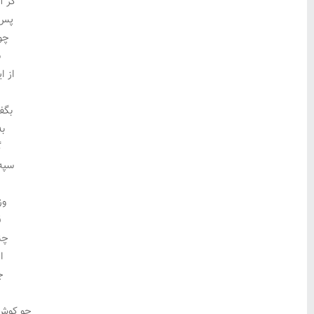
گر آ
پس 
چو 
س
از ا
بگف
به
گ
سپه 
وز
ق
چن
ا
ج
چو کوش 