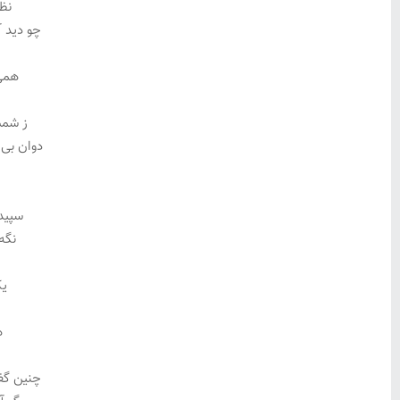
نظ
چو دید 
همی 
ز شمش
دوان بی 
ز
سپید
نگه
یک
ز
ه
چنین گف