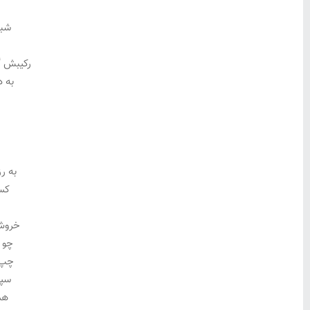
شبی
رکیبش گ
به د
و
به رز
کسی
خروش 
چو 
چپ 
سپه
هم