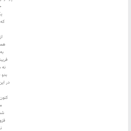
خ
یک
که 
از
همه
به
فریب
نه م
بدو 
در ای
کنون 
مگ
شما
فزو
ند