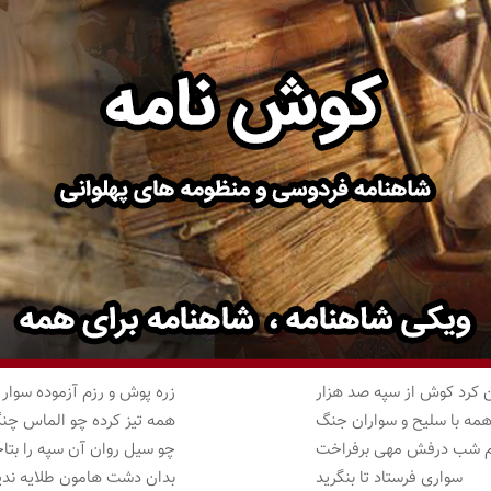
 کرد کوش از سپه صد هزار
زره پوش و رزم آزموده سوار
مه با سلیح و سواران جنگ
همه تیز کرده چو الماس چن
 شب درفش مهی برفراخت
چو سیل روان آن سپه را بت
سواری فرستاد تا بنگرید
بدان دشت هامون طلایه ندی