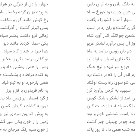
نه بانگ یلان و نه آوای پاس
جهان را دل از تیرگی در هر
 هول چون دود دوزخ سیاه
به پرده نهان کرده رخسار ماه
سوار آمد و کشو را بازگفت
رخ کوش مانند گل برشکفت
ران گشت و ران زد بر اسب
بسی تیزتر گشت از آذرگشس
شمن چو تنگ اندر آورد شاه
زمانی فرو داشت یکسر سپاه
ز آن پس برآورد لشکر غریو
یکی حمله کردند مانند دیو
دم نای رویین برآمد به ماه
هوا تیره تر شد ز گرد سپاه
تگ تازی اسبان و آواز تیز
تو گفتی برآمد یکی رستخیز
فروغ سر نیزه و تیغ جنگ
زمین را همی روشنی داد و ر
م اندر آن را که بر دشت برد
به کنده درافتاد و بشکست خ
 کاو سوی راه رست اوفتاد
همی بازخورد او به تیغ قباد
سپهبد به گردن برآورد گرز
به نام فریدون با فرّ و برز
آمد از لشکر و بانگ کوس
ز گرد آسمان بر زمین داد ب
بانگ سپاه آمد از دست کین
دورویه گشادند گردان کمین
و راست شمشیر خونریز بود
به پیش اندرون نیزه ی تیز بو
بد چو بر چینیان چیر گشت
زمین را ز خون یلان سیر گ
ه شب همی داد تا روز پاک
ز خون سپه رنگ مرجان به 