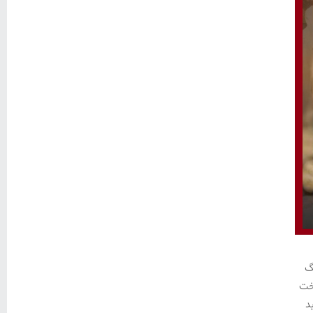
گ
اخت
د