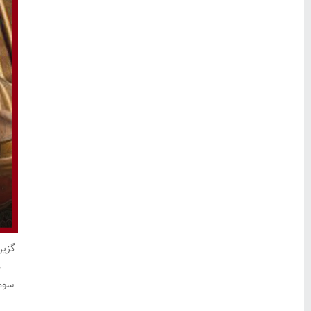
گزین
ه
سوم