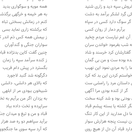
روش سپه دید و زاری شنید
همه مویه و سوگواری بدید
ی گِرد لشکر برآمد به دشت
به هر خیمه و خرگهی برگذش
گر سوگ دارد کسی در سپاه
کنم در زمانش بسختی تباه
برآرم دمار از روان کسی
که برکشته زاری نماید بسی
 آن غم نیارست مردم چخید
ز بیمش همه کس دَم اندر 
 شب بفرمود خواندن سران
سواران جنگی و گندآوران
 گفتارشان کرد خرسند و شاد
چنین گفت کاین بدنژاده قباد
نده بوده ست و من بی گمان
ز کنده سرآمد سپه را زمان
ا را به مردی نمود این نهیب
بگسترد در پیش دام فریب
خواستم کردن این بد که کرد
دگرگونه شد گنبد لاجورد
ن داستان مرد را رامشی ست
که بالای هر دانشی، دانشی
گر از کنده بودی مرا آگهی
شبیخون ببودی مر از ابلهی
بودنی بود و شد کینه سخت
به یزدان اگر من برآیم به ت
ر کشته یا بسته پیشم قباد
سراپرده و تخت داده بباد
 دل مدارید از این کار تنگ
قباد و من و تیغ و میدان جن
ن نیست پنجه هزارش سوار
برآید سپاهم دو ره صد هزار
ارد قباد آن دل از هیچ روی
که آرد سپه سوی ما جنگجوی