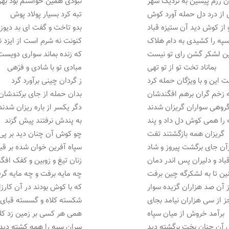
ن رزم پیشین به نزدیک شهر
نبودی همین خواستم بود بهر
از درد دل حمله آورد کوش
تبه کرد بسیار پولاد پوش
از کوش دید آن ستیزه قباد
بدو تاخت و گفت ای بد دیوزا
په را کشیدی به دام هلاک
کنونت نه شرم است از ایزد ن
ین لشکر گشن رای تو نیست
که زنده بماند سواری دویست
بماناد تخت تو از تو تهی
مبادی تو با شادی و فرّهی
ت این و با ویژگان حمله کرد
ز گردان چینی برآورد گرد
 زخم گران برهم افگندشان
بدان حمله از جای برکندشان
روهی سواران گریزان شدند
دگر یکسر از باره ریزان شدند
را همی کوش دل داد و پند
به پندش نرفتند پیش گزند
گریزان همه بازگشتند تفت
چو کوش آن چنان دید بر پی
آن جای برگشت پیروز و شاد
سپاه آفرین خوان شده بر قبا
باد و دلیران پس اندر دمان
زنان تیغ و زوبین و کفک افگن
ین تا به لشکرگه چین برفت
چه مایه برفت و چه مایه گر
ز آن صد هزاران گزیده سوار
که با کوش بودند در آن کارزا
ز از سی هزاران نیامد بجای
شکسته کلاه و گسسته قبای
برآمد خروش از میان سپاه
همی هر کسی بر زمین زد کلا
آن چنان بخت برگشته دید
سران سپه را همه کشته دید