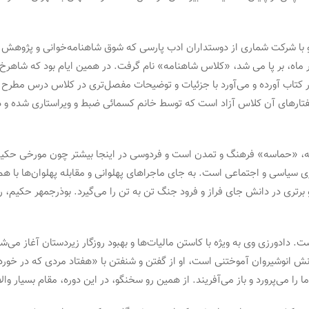
م سرور کسمایی و با شرکت شماری از دوستداران ادب پارسی که شوق شاهنامه‌خوانی و
 شد. این جلسات که، از ژوئن ۲۰۰۲ تا ژوئیه ۲۰۰۴، دوبار در ماه، بر پا می شد، «کلاس شاهنامه» نام گرفت
کتاب آورده و می‌آورد با جزئیات و توضیحات مفصل‌تری در کلاس درس مطرح می‌
 گفتارهای آن کلاس آزاد است که توسط خانم کسمائی ضبط و ویراستاری شده و 
مه، «حماسه» فرهنگ و تمدن است و فردوسی در اینجا بیشتر چون مورخی حکیم ز
اسی و اجتماعی است. به جای ماجراهای پهلوانی و مقابله پهلوان‌ها با هم، 
رتری در دانش جای فراز و فرود جنگ تن به تن را می‌گیرد. بوذرجمهر حکیم، را
ت. دادورزی وی به ویژه با کاستن مالیات‌ها و بهبود روزگار زیردستان آغاز می‌
نش انوشیروان آموختنی است، او از گفتن و شنفتن با «هفتاد مردی که در خور
‌پرورد و باز ‌می‌آفریند. از همین رو سخنگو، در این دوره، مقام بسیار والا