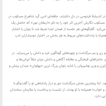
 پژوهش در اندیشۀ فردوسی در دل داشتند، حلقه‌ای ادبی گرد شاهرخ مسکوب در
. در همین ایام بود که شاهرخ مسکوب نگارش آخرین اثر خود را به نام «ارمغان مور» که حاصل یک
کرد. گفتگوهای هر جلسه از همان ابتدا ضبط شد تا بتوان با انتشار
همراه با یادداشت‌های مربوط به هر بخش در اختیار دوستداران ادب
یر و بم سرگذشت و چهره‌های گوناگون خرد و دانش را می‌سراید. در
ماجراهای فرهنگی و مقابله آگاهی و دانش میان مثلأ ایرانی‌ها و
یزن و وزیر نوشیروان را شاید بتوان بزرگ ترین «پهلوان» میدان بینش و
شود. اما بیشترین بخش سرگذشت دور و دراز پادشاهی او را گفت‌وگو با
د و خواب» همیشه با او بودند، از نشست و برخاست با ملازمان سخندان
یی دارد.