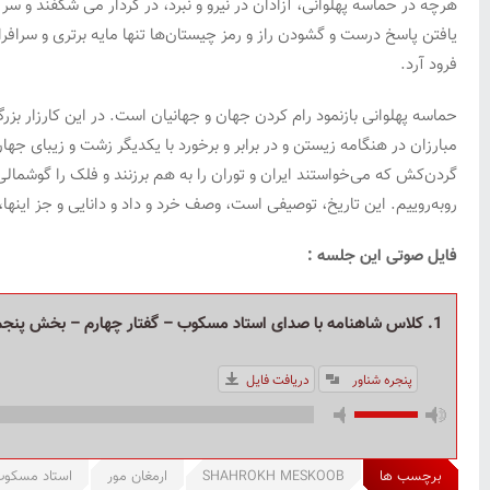
هرچه در حماسه پهلوانی، آزادان در نیرو و نبرد، در کردار می شکفند و 
یافتن پاسخ درست و گشودن راز و رمز چیستان‌ها تنها مایه برتری و سرافراز
فرود آرد.
حماسه پهلوانی بازنمود رام کردن جهان و جهانیان است. در این کارزار بزر
مبارزان در هنگامه زیستن و در برابر و برخورد با یکدیگر زشت و زیبای جهان،
گردن‌کش که می‌خواستند ایران و توران را به هم برزنند و فلک را گوشما
روبه‌روییم. این تاریخ، توصیفی است، وصف خرد و داد و دانایی و جز اینها،
فایل صوتی این جلسه :
1. کلاس شاهنامه با صدای استاد مسکوب – گفتار چهارم – بخش پنجم ( جهان داری و پادشاهی )
پنجره شناور
دریافت فایل
برچسب ها
SHAHROKH MESKOOB
ارمغان مور
استاد مسکو