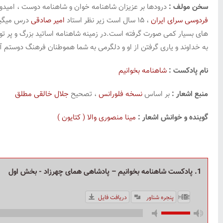
سخن مولف :
درودها بر عزیزان شاهنامه خوان و شاهنامه دوست ، امیدوار
فردوسی سرای ایران
، ۱۵ سال است زیر نظر استاد
امیر صادقی
درس میگیرم
های بسیار کمی صورت گرفته است.در زمینه شاهنامه اساتید بزرگ و پر توان
به خداوند و یاری گرفتن از او و دلگرمی به شما هموطنان فرهنگ دوستم آغ
نام پادکست :
شاهنامه بخوانیم
منبع اشعار :
بر اساس
نسخه فلورانس
، تصحیح
جلال خالقی مطلق
گوینده و خوانش اشعار :
مینا منصوری والا ( کتایون )
1. پادکست شاهنامه بخوانیم – پادشاهی همای چهرزاد - بخش اول
پنجره شناور
دریافت فایل
HIDE PLAYLIST