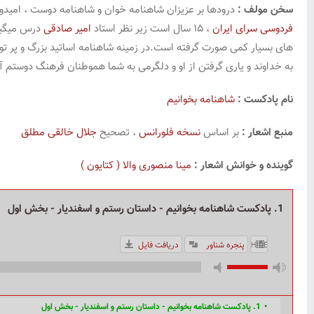
سخن مولف :
درودها بر عزیزان شاهنامه خوان و شاهنامه دوست ، امیدوار
فردوسی سرای ایران
، ۱۵ سال است زیر نظر استاد
امیر صادقی
درس میگیرم
های بسیار کمی صورت گرفته است.در زمینه شاهنامه اساتید بزرگ و پر توان
به خداوند و یاری گرفتن از او و دلگرمی به شما هموطنان فرهنگ دوستم آغ
نام پادکست :
شاهنامه بخوانیم
منبع اشعار :
بر اساس
نسخه فلورانس
، تصحیح
جلال خالقی مطلق
گوینده و خوانش اشعار :
مینا منصوری والا ( کتایون )
1. پادکست شاهنامه بخوانیم - داستان رستم و اسفندیار - بخش اول
پنجره شناور
دریافت فایل
HIDE PLAYLIST
1. پادکست شاهنامه بخوانیم - داستان رستم و اسفندیار - بخش اول