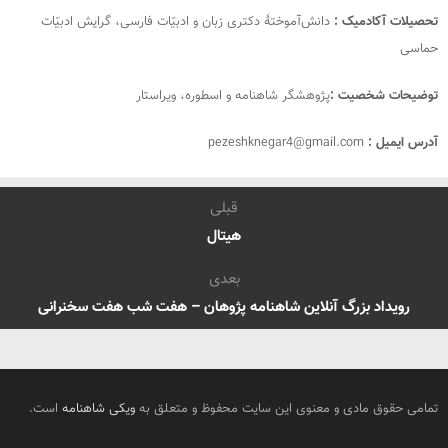
تحصیلات آکادمیک :
دانش‌آموختهٔ دکتری زبان و ادبیّات فارسی، گرایش ادبیّات
حماسی
توضیحات شخصیت :
پژوهشگر شاهنامه و اسطوره، ویراستار
آدرس ایمیل :
pezeshknegar4@gmail.com
قبلی
هیتال
بعدی
رویداد بزرگ آنلاین شاهنامه پژوهان – هفت شب هفت سخنرانی
تمامی حقوق مادی و معنوی این سایت محفوظ و متعلق به
ویکی شاهنامه
است.