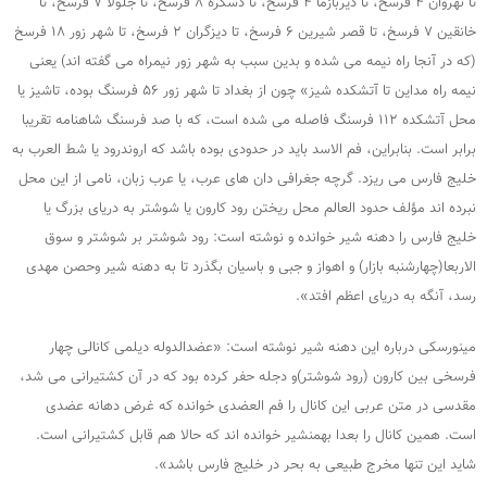
تا نهروان ۴ فرسخ، تا دیربازما ۴ فرسخ، تا دسکره ۸ فرسخ، تا جلولا ۷ فرسخ، تا
خانقین ۷ فرسخ، تا قصر شیرین ۶ فرسخ، تا دیزگران ۲ فرسخ، تا شهر زور ۱۸ فرسخ
(که در آنجا راه نیمه می شده و بدین سبب به شهر زور نیمراه می گفته اند) یعنی
نیمه راه مداین تا آتشکده شیز» چون از بغداد تا شهر زور ۵۶ فرسنگ بوده، تاشیز یا
محل آتشکده ۱۱۲ فرسنگ فاصله می شده است، که با صد فرسنگ شاهنامه تقریبا
برابر است. بنابراین، فم الاسد باید در حدودی بوده باشد که اروندرود یا شط العرب به
خلیج فارس می ریزد. گرچه جغرافی دان های عرب، یا عرب زبان، نامی از این محل
نبرده اند مؤلف حدود العالم محل ریختن رود کارون یا شوشتر به دریای بزرگ یا
خلیج فارس را دهنه شیر خوانده و نوشته است: رود شوشتر بر شوشتر و سوق
الاربعا(چهارشنبه بازار) و اهواز و جبی و باسیان بگذرد تا به دهنه شیر وحصن مهدی
رسد، آنگه به دریای اعظم افتد».
مینورسکی درباره این دهنه شیر نوشته است: «عضدالدوله دیلمی کانالی چهار
فرسخی بین کارون (رود شوشتر)و دجله حفر کرده بود که در آن کشتیرانی می شد،
مقدسی در متن عربی این کانال را فم العضدی خوانده که غرض دهانه عضدی
است. همین کانال را بعدا بهمنشیر خوانده اند که حالا هم قابل کشتیرانی است.
شاید این تنها مخرج طبیعی به بحر در خلیج فارس باشد».