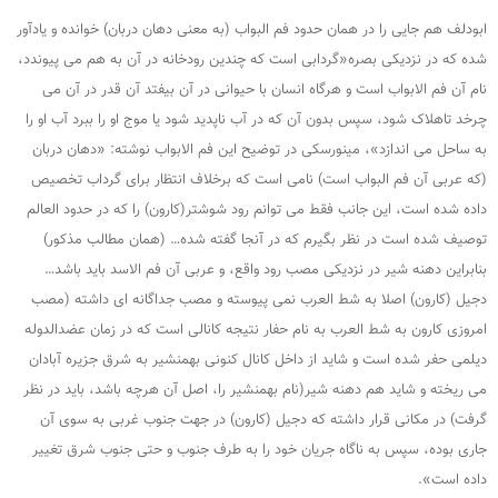
ابودلف هم جایی را در همان حدود فم البواب (به معنی دهان دربان) خوانده و یادآور
شده که در نزدیکی بصره«گردابی است که چندین رودخانه در آن به هم می پیوندد،
نام آن فم الابواب است و هرگاه انسان با حیوانی در آن بیفتد آن قدر در آن می
چرخد تاهلاک شود، سپس بدون آن که در آب ناپدید شود یا موج او را ببرد آب او را
به ساحل می اندازد»، مینورسکی در توضیح این فم الابواب نوشته: «دهان دربان
(که عربی آن فم البواب است) نامی است که برخلاف انتظار برای گرداب تخصیص
داده شده است، این جانب فقط می توانم رود شوشتر(کارون) را که در حدود العالم
توصیف شده است در نظر بگیرم که در آنجا گفته شده… (همان مطالب مذکور)
بنابراین دهنه شیر در نزدیکی مصب رود واقع، و عربی آن فم الاسد باید باشد…
دجیل (کارون) اصلا به شط العرب نمی پیوسته و مصب جداگانه ای داشته (مصب
امروزی کارون به شط العرب به نام حفار نتیجه کانالی است که در زمان عضدالدوله
دیلمی حفر شده است و شاید از داخل کانال کنونی بهمنشیر به شرق جزیره آبادان
می ریخته و شاید هم دهنه شیر(نام بهمنشیر را، اصل آن هرچه باشد، باید در نظر
گرفت) در مکانی قرار داشته که دجیل (کارون) در جهت جنوب غربی به سوی آن
جاری بوده، سپس به ناگاه جریان خود را به طرف جنوب و حتی جنوب شرق تغییر
داده است».