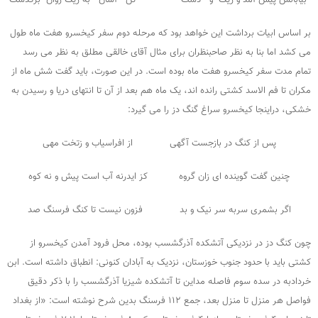
بیابانش پیش آمد و ریگ و دشت تن آسان به ریگ روان برگذشت
بر اساس ابیات برداشت این خواهد بود که مرحله دوم سفر کیخسرو هفت ماه طول
می کشد اما بنا به نظر صاحبنظران برای مثال آقای خالقی مطلق به نظر می رسد
تمام مدت سفر کیخسرو هفت ماه بوده است. در این صورت، باید گفت شش ماه از
مکران تا فم الاسد کشتی رانده اند، یک ماه هم بعد از آن تا انتهای دریا و رسیدن به
خشکی، دراینجا کیخسرو سراغ گنگ دز را می گیرد:
پس از کنگ در بازجست آگهی از افراسیاب و زتخت مهی
چنین گفت گوینده ای زان گروه کز ایدرنه آب است پیش و نه کوه
اگر بشمری سربه سر نیک و بد فزون نیست تا کنگ فرسنگ صد
چون کنگ دز در نزدیکی آتشکده آذرگشسب بوده، محل فرود آمدن کیخسرو از
کشتی باید با حدود جنوب خوزستان، نزدیک به آبادان کنونی: انطباق داشته است. ابن
خردادبه در سده سوم فاصله مداین تا آتشکده شیزیا آذرگشسب را با ذکر دقیق
فواصل هر منزل تا منزل بعد، جمع ۱۱۲ فرسنگ بدین شرح نوشته است: «از بغداد