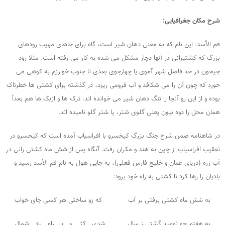
شرح مکان جغرافیایی:
فم الأسد: این نام که به معنی دهان شیر است، گاه برای جاهای مهیب رودهای
بزرگ که کشتیرانی در آنها دچار مشکل می شده به کار می رفته است. مثلا رود
جیحون در حد فاصل شهر آموی یا چهارجوی بعدی تا جنوب خوارزم به کوهی می
خورد که چون آن را می شکافد و آب فرومی ریزد، در گذشته برای کشتی ها خطرناک
بوده و از این رو آنجا را تنگ دهان شیر می خوانده اند. ترک ها و ازبک ها هم بعدأ
همان محل را دوه بیون یعنی گلوی شتر، یا شتر گلو نامیده اند.
در شاهنامه ضمن شرح جنگ بزرگ کیخسرو با افراسیاب آمده است که کیخسرو در
تعقیب افراسیاب از چین به هند و مکران رفت. آنگاه پس از شش ماه کشتی رانی در
آب زره (دریای عمان و خلیج فارس فعلی)، به جایی هول به نام فم الأسد رسید و
بادیان را رها کرد تا کشتی به راه خود برود:
به شش ماه کشتی برفتی بر آب که زو ساختی هر کسی جای خواب
به هفتم چو نومید گشتی ز سال شدی کژ و بی راه باد شمال