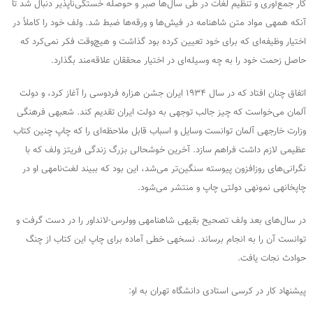
کار جمع‌آوری و تنظیم لغات در طی سال‌ها صبر و حوصله خستگی‌ناپذیر دنبال شد تا
آنکه همه­ی مواد متن شاهنامه در فیش‌ها و ورقه‌ها ضبط شد. ولف خود را کاملاً در
اختیار وظیفه‌ای که برای خود تعیین کرده بود گذاشت و هیچ‌وقت فکر نمی‌کرد که
حاصل زحمت خود را به چه وسیله‌ای در اختیار محققان علاقه‌مند بگذارد.
اتفاق چنان افتاد که در سال ۱۹۳۴ ایران جشن هزاره فردوسی را آغاز کرد، و دولت
آلمان می‌خواست که چیز جالب توجهی به دولت ایران تقدیم کند. شعبه­ی فرهنگی
وزارت خارجه­ی آلمان توانست وسایل و اسباب قابل ملاحظه‌ای را که چاپ چنین کتاب
عظیمی لازم داشت فراهم سازد. آخرین خوشحالی بزرگ زندگی فریتز ولف که با
نگرانی‌های روزافزون پیوسته سنگین‌تر می‌شد، این بود که ببیند لغت‌نامه­ی او در
چاپخانه­ی نمونه­ی دولتی چاپ و منتشر می‌شود.
در سال‌های بعد ولف تصحیح بقیه­ی شاهنامه­ی وولرس-لانداور را در دست گرفت و
توانست آن را به انجام برساند. نسخه­ی خطی آماده برای چاپ این کتاب از چنگ
حوادث نجات یافت.
پیشنهاد کار در کرسی استادی دانشگاه تهران به او: