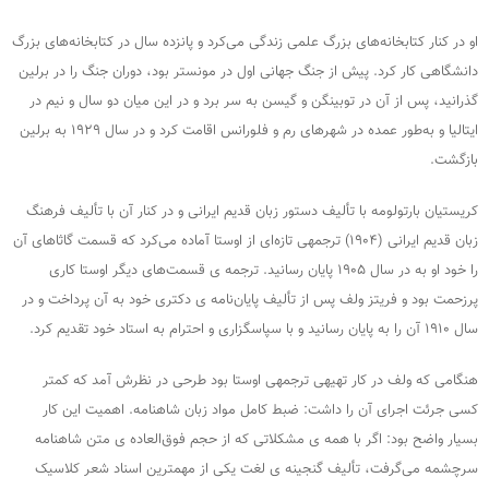
او در کنار کتابخانه‌های بزرگ علمی زندگی می‌کرد و پانزده سال در کتابخانه‌های بزرگ
دانشگاهی کار کرد. پیش از جنگ جهانی اول در مونستر بود، دوران جنگ را در برلین
گذرانید، پس از آن در توبینگن و گیسن به سر برد و در این میان دو سال و نیم در
ایتالیا و به‌طور عمده در شهرهای رم و فلورانس اقامت کرد و در سال ۱۹۲۹ به برلین
بازگشت.
کریستیان بارتولومه با تألیف دستور زبان قدیم ایرانی و در کنار آن با تألیف فرهنگ
زبان قدیم ایرانی (۱۹۰۴) ترجمه­ی تازه‌ای از اوستا آماده می‌کرد که قسمت گاثاهای آن
را خود او به در سال ۱۹۰۵ پایان رسانید. ترجمه ­ی قسمت‌های دیگر اوستا کاری
پرزحمت بود و فریتز ولف پس از تألیف پایان‌نامه­ ی دکتری خود به آن پرداخت و در
سال ۱۹۱۰ آن را به پایان رسانید و با سپاسگزاری و احترام به استاد خود تقدیم کرد.
هنگامی که ولف در کار تهیه­ی ترجمه­ی اوستا بود طرحی در نظرش آمد که کمتر
کسی جرئت اجرای آن را داشت: ضبط کامل مواد زبان شاهنامه. اهمیت این کار
بسیار واضح بود: اگر با همه ­ی مشکلاتی که از حجم فوق‌العاده ­ی متن شاهنامه
سرچشمه می‌گرفت، تألیف گنجینه­ ی لغت یکی از مهمترین اسناد شعر کلاسیک