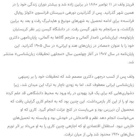
فریتز ولف در ۱۱ نوامبر ۱۸۸۰ در برلین زاده شد و بیشتر دوران زندگی خود را در
همین شهر گذرانید. پس از گذرانیدن دوره­ی دبیرستان فرانسوی «کولژ روایال
فرانسه» برای ادامه تحصیل به شهرهای مونیخ و هایدلبرگ رفت و بعد به برلین
بازگشت، و سرانجام به شهر گیسن رفت. در دانشگاه گیسن زیر نظر کریستیان
بارتولومه، ایران‌شناس نامدار آلمانی و مترجم گاتاها به آلمانی، پایان‌نامه­ی دکتری
خود را با عنوان «مصادر در زبان‌های هند و ایرانی» در سال ۱۹۰۵ گذرانید. این
پایان‌نامه در سال ۱۹۰۷ در آغاز چهلمین سال «مجله­ی تحقیقات زبان‌شناسی» منتشر
شد.
ولف پس از کسب درجه­ی دکتری مصمم شد که تحقیقات خود را بر زمینه­ی
زبان‌شناسی ایرانی معطوف کند، اما به زودی ناچار به ترک این میدان شد، زیرا
دشواری‌هایی که برای یک فرد یهودی در راه ورود به محیط دانشگاهی قد علم کرده
بود او را از این کار بازمی‌داشت. این چنین بود که به انجام کاری گرایش یافت که
محصول آن دیررس بود و می‌بایست در کنج عزلت انجام گیرد. کاری که او
می‌خواست انجام دهد نظم و قاعده‌اش در خودش بود و وابسته به تحمیل‌های
خارجی نبود. استقلال اقتصادی او که اجازه­ی چنین کاری را به او می‌داد بر اثر تورم
سال‌های ۱۹۲۰ محدود شد ولی از میان نرفت.