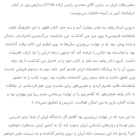
سفیر وقت ایران در برلین آقای محسن رئیس (زاده ۱۲۷۵) درباره­ی وی در کتاب
«رضاشاه کبیر در آیینه خاطرات می‌نویسد:
«روزی استاد ولف به دفتر سفارت آمد و سه جلد کتاب قطور با نام «فرهنگ لغات
شاهنامه فردوسی» روی میز من گذاشت. این دانشمند بزرگ‌مردی لاغراندام، بدحال
و ژنده پوش بود. او در نهایت بی‌چیزی سال‌ها به روی تنظیم این کتاب وقت گذاشته
بود. و توانسته بود کتابی را عرضه کند که منتهی درجه ارزش را نزد ارباب فضیلت
داشت. آنروز دکتر ولف سه جلد از کتاب خود را در اختیار من گذاشت تا یک جلد
مزین آن را به پیشگاه شاهنشاه ایران تقدیم کنم، جلد دوم به مرحوم فروغی نخست
وزیر تعلق داشت و جلد سوم برای کتابخانه سفارت بود. بورت کتاب را به حضور
شاهنشاه فقید تقدیم کردم. و همین‌طور برای نخست وزیر هم فرستادم. در ملاقات
با دکتر ولف همان‌طور که گفتم وی را در نهایت پریشانی دیدم زیرا وی یهودی بود و
دولت آلمان نازی به وی امکان فعالیت، تدریس و تحقیق نمی‌داد.»
به این مرد که در نهایت بی‌چیزی بود گفتم اگر دانشگاه ایران از شما برای تدریس
زبان اوستا و زبان‌های باستانی ایران دعوت کند آیا به کشور ایران مسافرت خواهید
کرد؟ پاسخ داد این مرحمت شاه ایران را بروی چشم گذاشته و به سرعت عازم خواهم