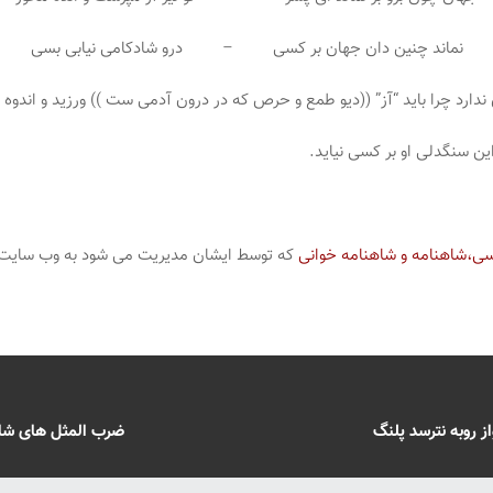
نماند چنین دان جهان بر کسی – درو شادکامی نیابی بسی
ارد چرا باید “آز” ((دیو طمع و حرص که در درون آدمی ست )) ورزید و اندوه ک
ین سنگدلی او بر کسی نیاید.
ی،شاهنامه و شاهنامه خوانی
که توسط ایشان مدیریت می شود به وب سایت و
 روبه نترسد پلنگ
ضرب المثل های شا