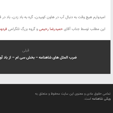
امیدوارم هیچ وقت به دنبال آب در هاون کوبیدن، گره به باد زدن، باد در 
این مطلب توسط جناب آقای
حمیدرضا رحیمی
و گروه بزرگ تلگرامی
فردوس
قبلی
ضرب المثل های شاهنامه – بخش سی ام – از باد آور
تمامی حقوق مادی و معنوی این سایت محفوظ و متعلق به
ویکی شاهنامه
است.