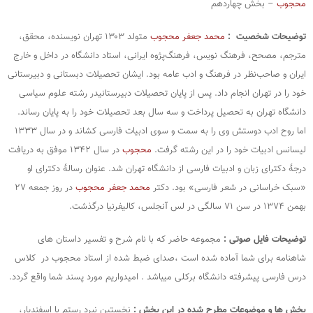
محجوب
– بخش چهاردهم
توضیحات شخصیت :
محمد جعفر محجوب
متولد ۱۳۰۳ تهران نویسنده، محقق،
مترجم، مصحح، فرهنگ نویس، فرهنگ‌پژوه ایرانی، استاد دانشگاه در داخل و خارج
ایران و صاحب‌نظر در فرهنگ و ادب عامه بود. ایشان تحصیلات دبستانی و دبیرستانی
خود را در تهران انجام داد. پس از پایان تحصیلات دبیرستانیدر رشته علوم سیاسی
دانشگاه تهران به تحصیل پرداخت و سه سال بعد تحصیلات خود را به پایان رساند.
اما روح ادب‌ دوستش وی را به سمت و سوی ادبیات فارسی کشاند و در سال ۱۳۳۳
لیسانس ادبیات خود را در این رشته گرفت.
محجوب
در سال ۱۳۴۲ موفق به دریافت
درجهٔ دکترای زبان و ادبیات فارسی از دانشگاه تهران شد. عنوان رسالهٔ دکترای او
«سبک خراسانی در شعر فارسی» بود. دکتر
محمد جعفر محجوب
در روز جمعه ۲۷
بهمن ۱۳۷۴ در سن ۷۱ سالگی در لس آنجلس، کالیفرنیا درگذشت.
توضیحات فایل صوتی :
مجموعه حاضر که با نام شرح و تفسیر داستان های
شاهنامه برای شما آماده شده است ،صدای ضبط شده از استاد محجوب در کلاس
درس فارسی پیشرفته دانشگاه برکلی میباشد . امیدواریم مورد پسند شما واقع گردد.
بخش ها و موضوعات مطرح شده در این بخش :
نخستین نبرد رستم با اسفندیار،