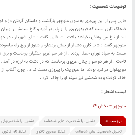
توضیحات شخصیت :
قارن پس از این پیروزی به سوی منوچهر بازگشت و داستان گرفتن دژ و کوفتن 
ضحاک تازی است که فریدون وی را از پای در آورد و کاخ ستمش را ویران کرد
آید از تیغ من رهائی نخواهد یافت . » قارن گفت : « ای شهریار ، در جها
منوچهر گفت : « تو کاری دشوار از پیش بردهای و هنوز از رنج راه نیاسوده
مست به سپاه توران حمله بردند . از هر سو غریو جنگیان برخاست و برق ت
تاخت . از هر دو سوار چنان غریوی برخاست که در دشت به لرزه در آمد . کا
دو پهلوان در نبرد بودند اما هیچ یک را پیروزی دست نداد . چون آفتاب از
خاک کوفت و به شمشیر تیز سینه او را چاک کرد .
لیست اشعار :
منوچهر – بخش ۱۴
برچسب ها
آشنایی با شخصیت های شاهنامه
آشنایی با شخصیتهای 
تحلیل شخصیت های شاهنامه
تلفظ صحیح کاکوی
تلفظ نام کاکوی