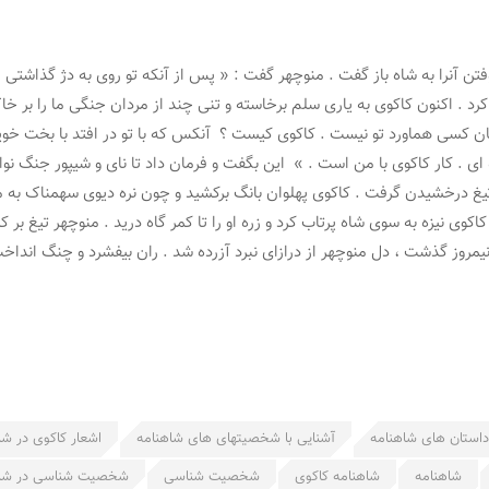
آنرا به شاه باز گفت . منوچهر گفت : « پس از آنکه تو روی به دژ گذاشتی ، پهلو
 . اکنون کاکوی به یاری سلم برخاسته و تنی چند از مردان جنگی ما را بر خاک ا
ن کسی هماورد تو نیست . کاکوی کیست ؟ آنکس که با تو در افتد با بخت خویش د
 ای . کار کاکوی با من است . » این بگفت و فرمان داد تا نای و شیپور جنگ نو
یغ درخشیدن گرفت . کاکوی پهلوان بانگ برکشید و چون نره دیوی سهمناک به می
کوی نیزه به سوی شاه پرتاب کرد و زره او را تا کمر گاه درید . منوچهر تیغ ب
 نیمروز گذشت ، دل منوچهر از درازای نبرد آزرده شد . ران بیفشرد و چنگ اندا
داستان های شاهنامه
آشنایی با شخصیتهای های شاهنامه
اشعار کاکوی در شا
شاهنامه
شاهنامه کاکوی
شخصیت شناسی
شخصیت شناسی در شاه