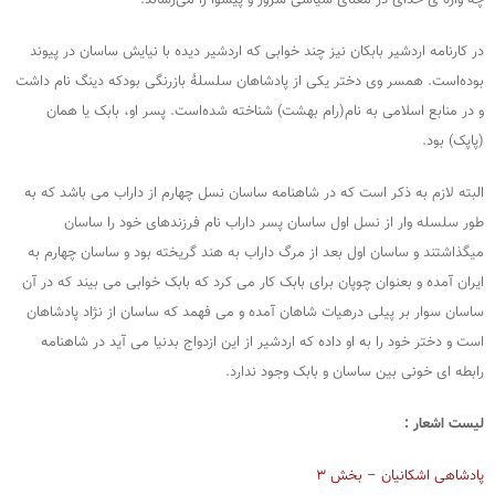
چه واژه ی خدای در معنای سیاسی سرور و پیشوا را می‌رساند.
در کارنامه اردشیر بابکان نیز چند خوابی که اردشیر دیده با نیایش ساسان در پیوند
بوده‌است. همسر وی دختر یکی از پادشاهان سلسلهٔ بازرنگی بودکه دینگ نام داشت
و در منابع اسلامی به نام(رام بهشت) شناخته شده‌است. پسر او، بابک یا همان
(پاپک) بود.
البته لازم به ذکر است که در شاهنامه ساسان نسل چهارم از داراب می باشد که به
طور سلسله وار از نسل اول ساسان پسر داراب نام فرزندهای خود را ساسان
میگذاشتند و ساسان اول بعد از مرگ داراب به هند گریخته بود و ساسان چهارم به
ایران آمده و بعنوان چوپان برای بابک کار می کرد که بابک خوابی می بیند که در آن
ساسان سوار بر پیلی درهیات شاهان آمده و می فهمد که ساسان از نژاد پادشاهان
است و دختر خود را به او داده که اردشیر از این ازدواج بدنیا می آید در شاهنامه
رابطه ای خونی بین ساسان و بابک وجود ندارد.
لیست اشعار :
پادشاهی اشکانیان – بخش ۳