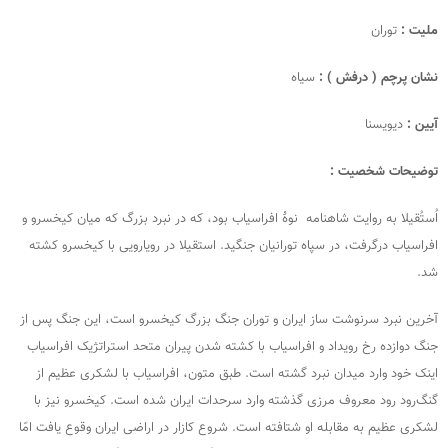
ملیت :
توران
نشان پرچم ( درفش ) :
سیاه
آیین :
دیویسنا
توضیحات شخصیت :
اُستُقیلا به روایت شاهنامه نوهٔ افراسیاب بود، که در نبرد بزرگ که میان کیخسرو و
افراسیاب درگرفت، در سپاه تورانیان جنگید. استقیلا در رویارویی با کیخسرو کشته
شد.
آخرین نبرد سرنوشت ساز ایران و توران جنگ بزرگ کیخسرو است، این جنگ پس از
جنگ دوازده رخ رویداد و افراسیاب با کشته شدن پیران متحد استراتژیک افراسیاب
اینک خود وارد میدان نبرد گشته است. طبق متون، افراسیاب با لشکری عظیم از
گنگ‌رود رود معروف مرزی گذشته وارد سرحدات ایران شده است. کیخسرو نیز با
لشکری عظیم به مقابله او شتافته است. شروع کازار در اراضی ایران وقوع یافت امّا