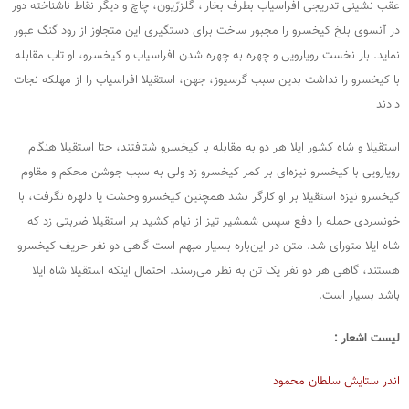
عقب نشینی تدریجی افراسیاب بطرف بخارا، گلزرّیون، چاچ و دیگر نقاط ناشناخته دور
در آنسوی بلخ کیخسرو را مجبور ساخت برای دستگیری این متجاوز از رود گنگ عبور
نماید. بار نخست رویارویی و چهره به چهره شدن افراسیاب و کیخسرو، او تاب مقابله
با کیخسرو را نداشت بدین سبب گرسیوز، جهن، استقیلا افراسیاب را از مهلکه نجات
دادند
استقیلا و شاه کشور ایلا هر دو به مقابله با کیخسرو شتافتند، حتا استقیلا هنگام
رویارویی با کیخسرو نیزه‌ای بر کمر کیخسرو زد ولی به سبب جوشن محکم و مقاوم
کیخسرو نیزه استقیلا بر او کارگر نشد همچنین کیخسرو وحشت یا دلهره نگرفت، با
خونسردی حمله را دفع سپس شمشیر تیز از نیام کشید بر استقیلا ضربتی زد که
شاه ایلا متورای شد. متن در این‌باره بسیار مبهم است گاهی دو نفر حریف کیخسرو
هستند، گاهی هر دو نفر یک تن به نظر می‌رسند. احتمال اینکه استقیلا شاه ایلا
باشد بسیار است.
لیست اشعار :
اندر ستایش سلطان محمود