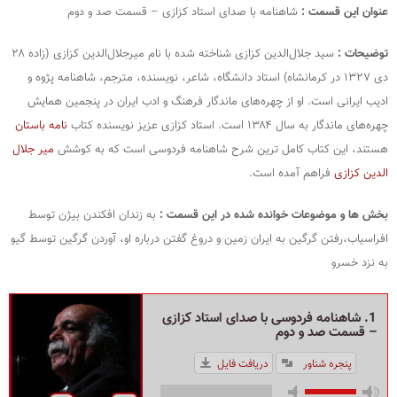
عنوان این قسمت :
شاهنامه با صدای استاد کزازی – قسمت صد و دوم
توضیحات :
سید جلال‌الدین کزازی شناخته‌ شده با نام میرجلال‌الدین کزازی (زاده ۲۸
دی ۱۳۲۷ در کرمانشاه) استاد دانشگاه، شاعر، نویسنده، مترجم، شاهنامه‌ پژوه و
ادیب ایرانی است. او از چهره‌های ماندگار فرهنگ و ادب ایران در پنجمین همایش
چهره‌های ماندگار به سال ۱۳۸۴ است. استاد کزازی عزیز نویسنده کتاب
نامه باستان
هستند، این کتاب کامل ترین شرح شاهنامه فردوسی است که به کوشش
میر جلال
الدین کزازی
فراهم آمده است.
بخش ها و موضوعات خوانده شده در این قسمت :
به زندان افکندن بیژن توسط
افراسیاب،رفتن گرگین به ایران زمین و دروغ گفتن درباره او، آوردن گرگین توسط گیو
به نزد خسرو
1. شاهنامه فردوسی با صدای استاد کزازی
– قسمت صد و دوم
پنجره شناور
دریافت فایل