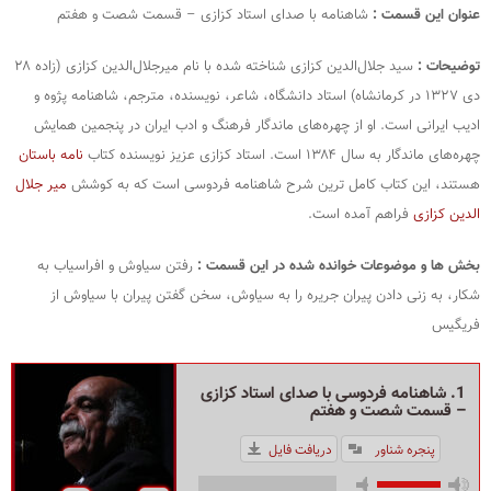
عنوان این قسمت :
شاهنامه با صدای استاد کزازی – قسمت شصت و هفتم
توضیحات :
سید جلال‌الدین کزازی شناخته‌ شده با نام میرجلال‌الدین کزازی (زاده ۲۸
دی ۱۳۲۷ در کرمانشاه) استاد دانشگاه، شاعر، نویسنده، مترجم، شاهنامه‌ پژوه و
ادیب ایرانی است. او از چهره‌های ماندگار فرهنگ و ادب ایران در پنجمین همایش
چهره‌های ماندگار به سال ۱۳۸۴ است. استاد کزازی عزیز نویسنده کتاب
نامه باستان
هستند، این کتاب کامل ترین شرح شاهنامه فردوسی است که به کوشش
میر جلال
الدین کزازی
فراهم آمده است.
بخش ها و موضوعات خوانده شده در این قسمت :
رفتن سیاوش و افراسیاب به
شکار، به زنی دادن پیران جریره را به سیاوش، سخن گفتن پیران با سیاوش از
فریگیس
1. شاهنامه فردوسی با صدای استاد کزازی
– قسمت شصت و هفتم
پنجره شناور
دریافت فایل