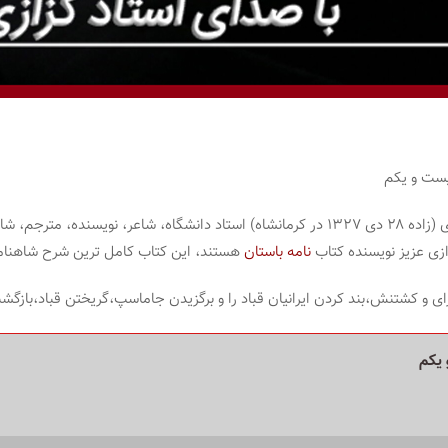
یست و یکم
سید جلال‌الدین کزازی شناخته‌ شده با نام میرجلال‌الدین کزازی (زاده ۲۸ دی ۱۳۲۷ در کرمانشاه
نامه باستان
هستند، این کتاب کامل ترین شرح شاهن
ای و کشتنش،بند کردن ایرانیان قباد را و برگزیدن جاماسپ،گریختن قباد،بازگشت