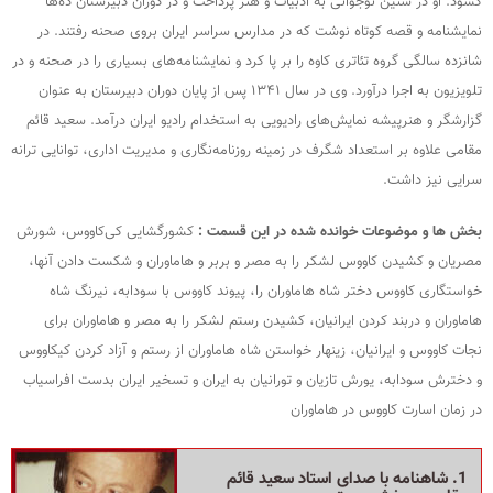
گشود. او در سنین نوجوانی به ادبیات و هنر پرداخت و در دوران دبیرستان ده‌ها
نمایشنامه و قصه کوتاه نوشت که در مدارس سراسر ایران بروی صحنه رفتند. در
شانزده سالگی گروه تئاتری کاوه را بر پا کرد و نمایشنامه‌های بسیاری را در صحنه و در
تلویزیون به اجرا درآورد. وی در سال ۱۳۴۱ پس از پایان دوران دبیرستان به عنوان
گزارشگر و هنرپیشه نمایش‌های رادیویی به استخدام رادیو ایران درآمد. سعید قائم‌
مقامی علاوه بر استعداد شگرف در زمینه روزنامه‌نگاری و مدیریت اداری، توانایی ترانه‌
سرایی نیز داشت.
بخش ها و موضوعات خوانده شده در این قسمت :
کشورگشایی کی‌کاووس، شورش
مصریان و کشیدن کاووس لشکر را به مصر و بربر و هاماوران و شکست دادن آنها،
خواستگاری کاووس دختر شاه هاماوران را، پیوند کاووس با سودابه، نیرنگ شاه
هاماوران و دربند کردن ایرانیان، کشیدن رستم لشکر را به‌ مصر و هاماوران برای
نجات کاووس و ایرانیان، زینهار خواستن شاه هاماوران از رستم و آزاد کردن کیکاووس
و دخترش سودابه، یورش تازیان و تورانیان به ایران و تسخیر ایران بدست افراسیاب
در زمان اسارت کاووس در هاماوران
1. شاهنامه با صدای استاد سعید قائم‌