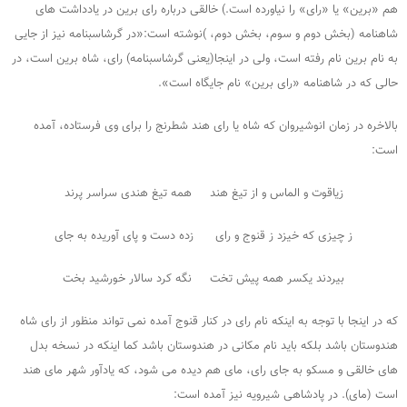
هم «برین» یا «رای» را نیاورده است.) خالقی درباره رای برین در یادداشت های
شاهنامه (بخش دوم و سوم، بخش دوم، )نوشته است:«در گرشاسبنامه نیز از جایی
به نام برین نام رفته است، ولی در اینجا(یعنی گرشاسبنامه) رای، شاه برین است، در
حالی که در شاهنامه «رای برین» نام جایگاه است».
بالاخره در زمان انوشیروان که شاه یا رای هند شطرنج را برای وی فرستاده، آمده
است:
زیاقوت و الماس و از تیغ هند همه تیغ هندی سراسر پرند
ز چیزی که خیزد ز قنوج و رای زده دست و پای آوریده به جای
بیردند یکسر همه پیش تخت نگه کرد سالار خورشید بخت
که در اینجا با توجه به اینکه نام رای در کنار قنوج آمده نمی تواند منظور از رای شاه
هندوستان باشد بلکه باید نام مکانی در هندوستان باشد کما اینکه در نسخه بدل
های خالقی و مسکو به جای رای، مای هم دیده می شود، که یادآور شهر مای هند
است (مای). در پادشاهی شیرویه نیز آمده است: