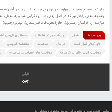
خاور: به معنای مغرب در پهلوی خوربران در برابر خراسان یا خورآیان ب
چنانچه معنی باختر نیز که در اصل یعنی شمال دگرگون شد و به معنای م
عبارتند از: خراسان (مشرق)، خاور(مغرب)، باختر(شمال)، نیمروز(جنوب).
برچسب ها
باختر
جایگاه خاور در شاهنامه
جغرافیای تاریخی شاه
خاور کجای ایران است
خراسان
شاهنامه
شاهنامه فردوسی
موقعیت کنونی خاور در شاهنامه
موقعیت های جغرافیایی شاهنامه
ن
قبلی
چین
تمامی حقوق مادی و معنوی این سایت محفوظ و متعلق به