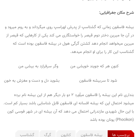
شرح مکان جغرافیایی:
بیشه فاسقون زمانی که گشتاسپ از پدرش لهراسپ روی میگرداند و به روم میرود و
در آن جا میرین دختر دوم قیصر را خواستگاری می کند یکی از کارهایی که قیصر از
میرین میخواهد انجام دهد کشتن گرگی هول در بیشه فاسقون بوده است که
گشتاسب این کار را برای او انجام میدهد.
کنون هر که جویند خویشی من وگر سرفرازد به بیشی من
شود تا سربیشه فاسقون بشوید دل و دست و مغزش به خون
بنداری نام این بیشه را قاسقون میآورد ۲ دو بار دیگر هم از این بیشه نام برده
میشود احتمال این که بیشه افسانه ای فاسقون قابل شناسایی باشد بسیار کم است.
با این حال شهیدی مازندرانی احتمال می دهد که آن بیشه ای در شهر فوسی کون
(Phocikon) یونان بوده باشد
برچسب ها
بیشه فاسقون
کتایون
گرگ
گشتاسب