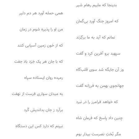
بدینجا که ماییم رهام شیر
همی حمله آورد هر دم دلیر
که امروز جنگ آورد بی‌گمان
من او را پذیره شوم در زمان
نمانم که آید به ما برگِزَند
که از خون زمین آسیابی کنند
سپهبد برو آفرین کرد و گفت
که با جان هر یک خِرَد باد جفت
وز آن جایگه شد سوی قلب‌گاه
رمیده روان ایستاده سپاه
جهانجوی بهمن به فرزانه گفت
به میدان سواری فرست از نهفت
که خواهد فرامرز را در نبرد
برآرد ز جان بداندیش گَرد
چنین داد پاسخ که فرمان شاه
نبینم که دارد کس این دستگاه
مگر بُختِ نصرست بیدار بوم