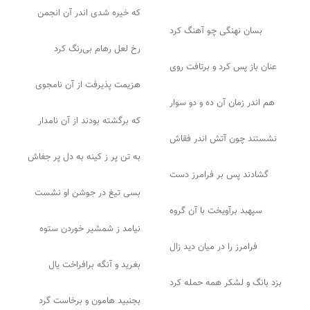
که خیره شدی اندر آن انجمن
بسان نهنگی چو آهنگ کرد
رخ لعل رهام بی‌رنگ کرد
عنان باز پس کرد و برتافت روی
هزیمت پذیرفت از آن نامجوی
هم اندر زمان آن ده و دو سوار
که برگشته بودند از آن نامدار
نشستند چون آتش اندر فقاش
به تن پر ز کینه به دل پر جفاش
گشادند پس بر فرامرز دست
بسی تیغ در جوشن او نشست
سپهبد برآویخت با آن گروه
نیامد ز شمشیر خوردن ستوه
فرامرز را در میان دید زال
بغرید و آنگه برافراخت یال
بزد بانگ و لشکر همه حمله کرد
بجنبید هامون و برخاست گرد