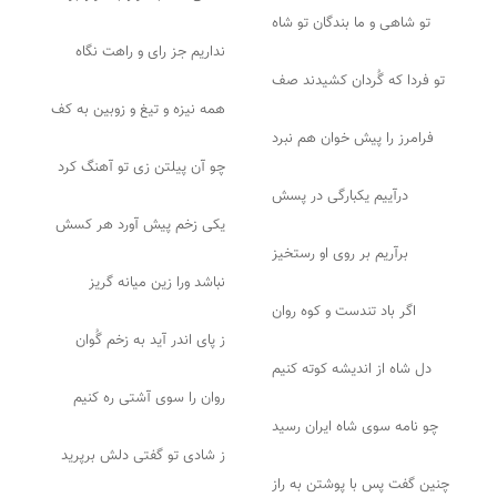
تو شاهی و ما بندگان تو شاه
نداریم جز رای و راهت نگاه
تو فردا که گُردان کشیدند صف
همه نیزه و تیغ و زوبین به کف
فرامرز را پیش خوان هم نبرد
چو آن پیلتن زی تو آهنگ کرد
درآییم یکبارگی در پسش
یکی زخم پیش آورد هر کسش
برآریم بر روی او رستخیز
نباشد ورا زین میانه گریز
اگر باد تندست و کوه روان
ز پای اندر آید به زخم گُوان
دل شاه از اندیشه کوته کنیم
روان را سوی آشتی ره کنیم
چو نامه سوی شاه ایران رسید
ز شادی تو گفتی دلش برپرید
چنین گفت پس با پوشتن به راز