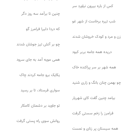
کس از باره بیرون نیاورد سر
چنین تا برآمد سه روز دگر
شب تیره برخاست از شهر غو
که دردا دلیرا فرامرز گو
زن و مرد و کودک خروشان شدند
چو بر آتش تیز جوشان شدند
دریده همه جامه بربر کبود
همی مویه آمد به جای سرود
همه شهر بر سر پراکنده خاک
یکایک برو جامه کردند چاک
چو بهمن چنان بانگ و زاری شنید
سواری فرستاد، تا بر رسید
بیامد چنین گفت کای شهریار
تو جاوید بر دشمنان کامکار
فرامرز را زخم سستی گرفت
روانش سوی راه پستی گرفت
همه سیستان پر زنای و نمست