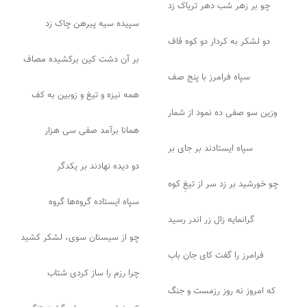
چو بر زهر شب دهر تریاک زد
سپیده سیه پیرهن چاک زد
دو لشکر به کردار دو کوه قاف
بر آن دشت کین برکشیده مصاف
سپاه فرامرز با پنج صف
همه نیزه و تیغ و زوبین به کف
وزین سو صفی ده نمود از شمار
همانا برآمد صفی سی هزار
سپاه ایستادند بر جای بر
دو دیده نهادند بر یکدگر
چو خورشید بر زد سر از تیغِ کوه
سپاه ایستاده گروه‌ها گروه
گرانمایه زال زر اندر رسید
چو از سیستان سوی، لشکر کشید
فرامرز را گفت کای جان باب
چرا رزم را ساز کردی شتاب
که امروز نه روز رزمست و جنگ