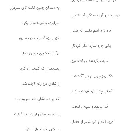
دو دیده بر آن خستگی کرد باز
به دستان چنین گفت کای سرفراز
دو دیده بر آن خستگی آید شکن
سراپرده و خیمه‌ها را بکن
برو تا درآییم یکسر به شهر
کزین رزمگه رنجمان بود بهر
یکی چاره سازم مگر کردگار
برآرد ز دشمن بزودی دمار
سپه برگرفتند و رفتند تیز
بدین‌سان که گیرند راه گریز
دگر روز چون بهمن آگاه شد
ز شادی برو رنج کوتاه شد
گمانی چنان بُرد فرخنده شاه
که بر دستشان شد سپهبد تباه
بُنه برنهاد و سپه برگرفت
سوی سیستان او ره اندر گرفت
فرود آمد و کرد شهر او حصار
در شهر کردند باز استوار