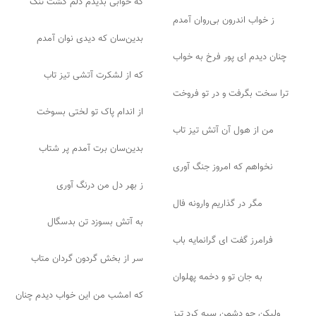
که خوابی بدیدم دلم گشت تنگ
ز خواب اندرون بی‌روان آمدم
بدین‌سان که دیدی نوان آمدم
چنان دیدم ای پور فرخ به خواب
که از لشکرت آتشی تیز تاب
ترا سخت بگرفت و در تو فروخت
از اندام پاک تو لختی بسوخت
من از هول آن آتش تیز تاب
بدین‌سان برت آمدم پر شتاب
نخواهم که امروز جنگ آوری
ز بهر دل من درنگ آوری
مگر در گذاریم وارونه فال
به آتش بسوزد تن بدسگال
فرامرز گفت ای گرانمایه باب
سر از بخش گردون گردان متاب
به جان تو و دخمه پهلوان
که امشب من این خواب دیدم چنان
ولیکن چو دشمن سپه کرد تیز