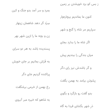
ز بس کو بزد خویشتن بر زمین
بمرد و سر آمد بدو جنگ و کین
کنون ما بماندیم بیچاره‌‌وار
سِزَد گر دهد شاهمان زینهار
سپاریم مر شاه را گنج و شهر
زن و بچه ما را ازین شهر بهر
اگر شاه ما را بدارد بجای
پسندیده باشد به هر دو سرای
میان بندگی را ببندیم پیش
به فَرّش بمانیم بر جای خویش
و گر باشدش نیز رای دگر
پراکنده گردیم جای دگر
پشوتن بیامد به بهمن بگفت
رخ بهمن از خرمی برشگفت
بدو گفت رو بازگرد و بگوی
به شاهو که خیره مبر آبروی
دَرِ شهر بگشای فردا به گاه