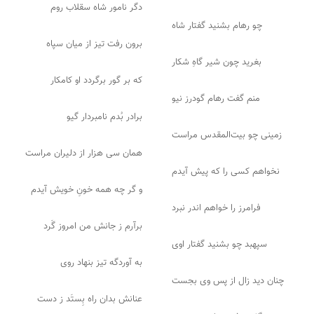
دگر نامور شاه سقلاب روم
چو رهام بشنید گفتار شاه
برون رفت تیز از میان سپاه
بغرید چون شیر گاهِ شکار
که بر گور برگردد او کامکار
منم گفت رهام گودرز نیو
برادر بُدم نامبردار گیو
زمینی چو بیت‌المقدس مراست
همان سی هزار از دلیران مراست
نخواهم کسی را که پیش آیدم
و گر چه همه خونِ خویش آیدم
فرامرز را خواهم اندر نبرد
برآرم ز جانش من امروز گَرد
سپهبد چو بشنید گفتار اوی
به آوردگه تیز بنهاد روی
چنان دید زال از پس وی بجست
عنانش بدان راه بِستَد ز دست