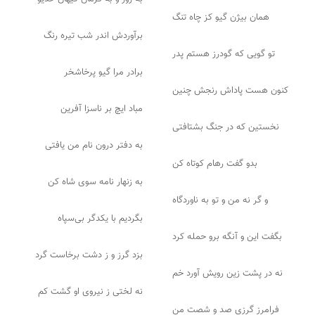
همان بیژن گیو کز چاه تنگ
برآوردش اندر شب تیره رنگ
تو گویی که گودرز هستم پدر
برادر مرا گیو پرخاشخر
کنون هست پاداش رنجش چنین
مباد ایچ بر ناسزا آفرین
نخستین که در جنگ بشتافتی
به دفتر درون نام من یافتی
بدو گفت رهام کوتاه کن
به زنهار نامه سوی شاه کن
و گر نه من و تو به ناوردگاه
بگردیم با یکدگر بی‌سپاه
بگفت این و آنگه برو حمله کرد
بزد گرز و ز دشت برخاست گرد
نه در پشت زین رویش آورد خم
نه لختی ز نیروی او گشت کم
فرامرز گرزی صد و شصت من