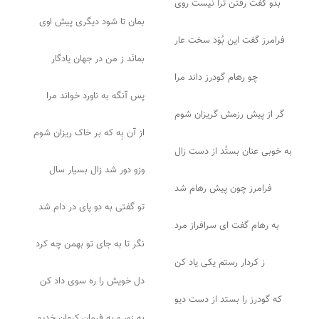
بدو گفت رفتن ترا نیست روی
بمان تا شود دیگری پیش اوی
فرامرز گفت این بُوَد سخت عار
بمانَد ز من در جهان یادگار
چو رهام گودرز داند مرا
پس آنگه به ناورد خواند مرا
گر از پیش رزمش گریزان شوم
از آن بِه که بر خاک ریزان شوم
به خوبی عنان بستُد از دست زال
وزو دور شد زال بسیار سال
فرامرز چون پیش رهام شد
تو گفتی به دو پای در دام شد
به رهام گفت ای سرافراز مرد
نگر تا به جای تو بهمن چه کرد
ز کردار رستم یکی یاد کن
دل خویش را ره سوی داد کن
که گودرز را بستد از دست دیو
به زور و به فرمان کیهان خدیو