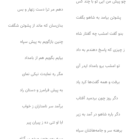
چو پیش من آیی تو با چند کس
دهم مر ترا دست زنهار و بس
پشوتن بیامد به شاهو بگفت
بدان‌سان که ماند از پشوتن شگفت
بدو گفت امشب چه گفتار شاه
چنین بازگویم به پیش سپاه
ز چیزی که پاسخ دهندم به داد
بیایم بگویم هم از بامداد
تو امشب برو بامداد ایدر آی
مگر ره نمایدت نیکی نمای
برفت و همه گفت‌ها کرد یاد
به پیش فرامرز و دستان راد
دگر روز چون بردمید آفتاب
برآمد سر نامداران ز خواب
دگر باره شاهو در آمد به زیر
ابا او تنی ده ز پیران پیر
برهنه سر و جامه‌هاشان سیاه
سیه روی چون مردم پر گناه