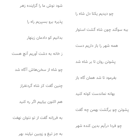
شود نوش ما را گزاینده زهر
چو دیدیم یکتا دل شاه را
پذیره برو بسپریم راه را
ببه سوگند چون شاه گشت استوار
بدانیم کو دادمان زینهار
همه شهر را باز داریم دست
ز خانه به دشت آوریم آنچ هست
پشوتن روان تا بر شاه شد
چو شاه از سخن‌هاش آگاه شد
بفرمود تا شد همان گاه باز
چنین گفت کز شاه گردنفراز
بهانه نماندست کوته کنید
هم اکنون بیاییم اگر ره کنید
پشوتن چو برگشت بهمن چه گفت
به فرزانه گفت از تو نتوان نهفت
چو فردا درآیم بدین کنده شهر
به جز تیغ و زوبین نیایند بهر