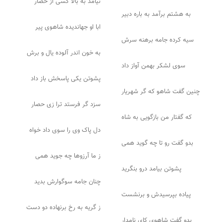
نیامد به بالا کسی از حصار
به هشتم برآمد به باره دبیر
ابا او جهاندیده شاهوی پیر
سیه کرده جامه برهنه سرش
به خون اندر آلوده یال و برش
سوی لشکر بهمن آواز داد
پشوتن یکی پاسخش باز داد
چنین گفت شاهو که گر شهریار
سزد گر فرستد ترا زی حصار
که گفتار من بازگویی به شاه
دل پاک وی را سوی داد خواه
بدو گفت رو تا چه گوید همی
ز ما آرزوها چه جوید همی
پشوتن بیامد درو بنگرید
چنان جامه سوگوارش بدید
پیاده بپرسیدش و برنشست
ز گریه به رخ برنهاده دو دست
بدو گفت شاهوی کای نامدار