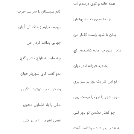
همه خانه و کوی دربندم آب
کنم سیستان را سراسر خراب
وزانجا سوی دخمه پهلوان
بپویم، برآرم ز خاک آن گُوان
بدان تا شود راست گفتار من
جهانی بدانند کردار من
کزین کین چه مایه کشیدیم رنج
چه مایه به تاراج دادیم گنج
بخندید فرزانه اندر نهان
بدو گفت کای شهریار جهان
تو این کار یک روز بر سر بری
ولیکن بدین کهترت ننگری
سوی شهر رفتن ترا نیست روی
مکن با بلا آشنایی مجوی
چو گفتار دشمن تو باور کنی
همی اهرمن را برابر کنی
به تندی بدو شاه خودکامه گفت