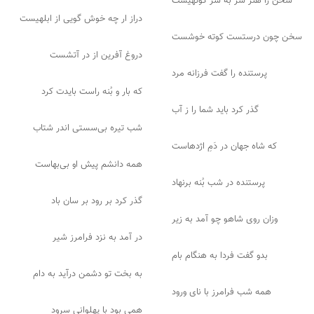
سخن را هنر سر به سر کوتهیست
دراز ار چه خوش گویی از ابلهیست
سخن چون درستست کوته خوشست
دروغ آفرین از در آتشست
پرستنده را گفت فرزانه مرد
که بار و بُنه راست بایدت کرد
گذر کرد باید شما را ز آب
شب تیره بی‌سستی اندر شتاب
که شاه جهان در دَمِ اژدهاست
همه دانشم پیش او بی‌بهاست
پرستنده در شب بُنه برنهاد
گذر کرد بر رود بر سان باد
وزان روی شاهو چو آمد به زیر
در آمد به نزد فرامرز شیر
بدو گفت فردا به هنگام بام
به بخت تو دشمن درآید به دام
همه شب فرامرز با نای ورود
همی بود با پهلوانی سرود