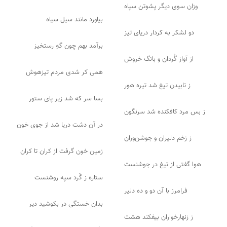
وزان سوی دیگر پشوتن سپاه
بیاورد مانند سیل سیاه
دو لشکر به کردار دریای تیز
برآمد بهم چون گهِ رستخیز
از آواز گُردان و بانگ خروش
همی کر شدی مردم تیزهوش
ز تابیدن تیغ شد تیره هور
بسا سر که شد زیر پای ستور
ز بس مرد کافکنده شد سرنگون
در آن دشت دریا شد از جوی خون
ز زخم دلیران و جوشن‌وران
زمین خون گرفت از کران تا کران
هوا گفتی از تیغ در جوشنست
ستاره ز گَرد سپه روشنست
فرامرز با آن دو و ده دلیر
بدان خستگی در بکوشید دیر
ز زنهارخواران بیفکند هشت