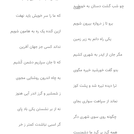
چو شب گشت دستان به خورشید
گفت
که ما را سرِ خویش باید نهفت
برو تا ز دروازه بیرون شویم
ازین کَنده یک ره به هامون شویم
یکی راه دانم به زیر زمین
نداند کسی جز جهان آفرین
مگر جان از ایدر به شهری کشیم
که تا جان سپاریم دشمن کُشیم
بدو گفت خورشید خیره مگوی
به چاه اندرون روشنایی مجوی
ترا دیده تیره شد و پشت کوز
ز شمشیر و گرز اندر آیی هنوز
نماند از سپاهت سواری بجای
نه از بر نشستن یکی باد پای
چگونه روی سوی شهری دگر
گر اسبی نباشدت کمتر ز خر
همه گِرد بر گِرد ما دشمنست