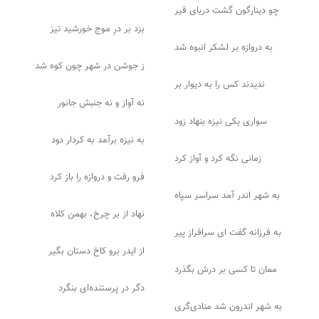
چو دینارگون گشت دریای قیر
بزد بر درِ موج خورشید تیز
به دروازه بر لشکر انبوه شد
ز جوشن در شهر چون کوه شد
ندیدند کس را به دیوار بر
نه آواز و نه جنبش جانور
سواری یکی نیزه بنهاد زود
به نیزه برآمد به کردار دود
زمانی نگه کرد و آواز کرد
فرو رفت و دروازه را باز کرد
به شهر اندر آمد سراسر سپاه
نهاد از بر چرخ، بهمن کلاه
به فرزانه گفت ای سرافراز پیر
از ایدر برو کاخ دستان بگیر
ممان تا کسی بر درش بگذرد
دگر در پرستنده‌ای بنگرد
به شهر اندرون شد منادی‌گری