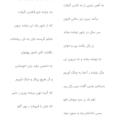
به آهن زمین را به کندن گرفت
به عراده بارو فکندن گرفت
برآمد برین نیز سالی فزون
که از شهر یک تن نیامد برون
سر سال در شهر توشه نماند
شکم گرسنه جان به نان برفشاند
بَرِ زال رفتند پیر و جوان
بگفتند کای نامور پهلوان
نه توشه بماند و نه نیروی تن
به دشمن بباید زدن خویشتن
مگر توشه ز آنجا به چنگ آوریم
و گر هیچ پیکار و جنگ آوریم
بدیشان چنین گفت پس زال پیر
که گردد تهی بیشه روزی ز شیر
تفو باد بر مرد چونان تفو
که جان را فروشد ز بهر گلو
بسی دادشان پند و سوی نبود