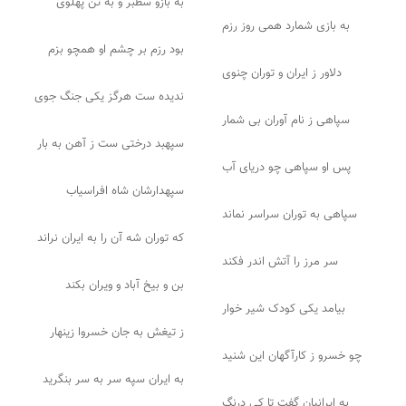
به بازو سطبر و به تن پهلوی
به بازی شمارد همی روز رزم
بود رزم بر چشم او همچو بزم
دلاور ز ایران و توران چنوی
ندیده ست هرگز یکی جنگ جوی
سپاهی ز نام آوران بی شمار
سپهبد درختی ست ز آهن به بار
پس او سپاهی چو دریای آب
سپهدارشان شاه افراسیاب
سپاهی به توران سراسر نماند
که توران شه آن را به ایران نراند
سر مرز را آتش اندر فکند
بن و بیخ آباد و ویران بکند
بیامد یکی کودک شیر خوار
ز تیغش به جان خسروا زینهار
چو خسرو ز کارآگهان این شنید
به ایران سپه سر به سر بنگرید
به ایرانیان گفت تا کی درنگ