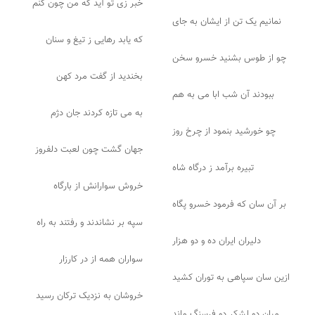
خبر زی تو آید که من چون کنم
نمانیم یک تن از ایشان به جای
که یابد رهایی ز تیغ و سنان
چو از طوس بشنید خسرو سخن
بخندید از گفت مرد کهن
ببودند آن شب ابا می به هم
به می تازه کردند جان دژم
چو خورشید بنمود از چرخ روز
جهان گشت چون لعبت دلفروز
تبیره برآمد ز درگاه شاه
خروش سوارانش از بارگاه
بر آن سان که فرمود خسرو پگاه
سپه بر نشاندند و رفتند به راه
دلیران ایران ده و دو هزار
سواران همه از در کارزار
ازین سان سپاهی به توران کشید
خروشان به نزدیک ترکان رسید
میان دو لشکر دو فرسنگ ماند