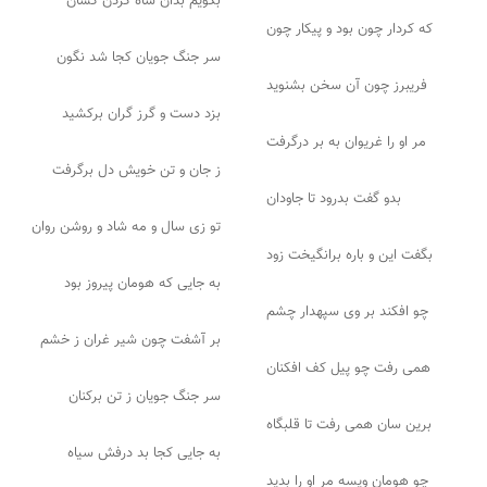
بگویم بدان شاه گردن کشان
که کردار چون بود و پیکار چون
سر جنگ جویان کجا شد نگون
فریبرز چون آن سخن بشنوید
بزد دست و گرز گران برکشید
مر او را غریوان به بر درگرفت
ز جان و تن خویش دل برگرفت
بدو گفت بدرود تا جاودان
تو زی سال و مه شاد و روشن روان
بگفت این و باره برانگیخت زود
به جایی که هومان پیروز بود
چو افکند بر وی سپهدار چشم
بر آشفت چون شیر غران ز خشم
همی رفت چو پیل کف افکنان
سر جنگ جویان ز تن برکنان
برین سان همی رفت تا قلبگاه
به جایی کجا بد درفش سیاه
چو هومان ویسه مر او را بدید