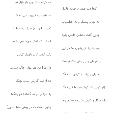
که کرده ست این کار بازار نو
کجا دید هومان چنین کارزار
که طوس و فریبرز گیرد شکار
نه تور و پشنگ و نه افراسیاب
ندیدند این روز هرگز به خواب
چنین گفت دهقان دانش پژوه
که گه گاه آتش جهد هم ز کوه
چو بشنید از پهلوان لشکر این
یکی گفت کای نامدار گزین
ز هومان و ز بارمان باک نیست
دل ما ازین هر دوان چاک نیست
سواری بیامد ز ترکان به جنگ
که از بیم گرزش بلرزد نهنگ
(تو گویی که گرشاسپ با گرز جنگ
به میدان بیامد گشاده دو چنگ)
(که پیکار و کین پیش دو چشم اوی
چنین است که در پیش خارا سبوی)