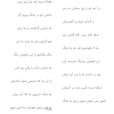
همانا سیه شد مرا روز پس
در آمد تو را روز سختی به سر
نباشی تو در جنگ پیروز گر
ز گردان ایران و گودرزیان
به زشتی گشایند بر ما زبان
شود تازه زین، کام گودرز پیر
چو گردون دل ما ببارد به تیر
بیا تا بکوشیم هر دو به جنگ
مگر بفکنیم از تن خویش ننگ
تن خویش برمرگ خرسند کن
به دانش دلت را یکی پند کن
چو بر دشت ما را سر آید زمان
از آن به که دشمن شود شادمان
نرفته ست کس زنده بر آسمان
به جنگ اندرون به که آید زمان
کنون من شوم سوی برزو به جنگ
تو شو سوی هومان به کین چون
پلنگ