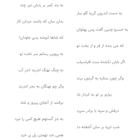
به بند کمر بر زدش تیر چند
به دست اندرون گرزه گاو سار
بدان سان که باشند مردان کار
به خسرو چنین گفت پس پهلوان
که شاها انوشه بدی جاودان!
که من بنده از فر و از بخت تو
به پروین رسانم سر تخت تو
اگر شان نکشته ست افراسیاب
به چنگ نهنگ اندرند اندر آب
وگر چون ستاره به گردون برند
وگر چو نهنگان به بحر اندرند
بیارم بر تو به کردار باد
برفتند از آنجای پیروز و شاد
درفش و سپه با برادر سپرد
به جز گستهم هیچ کس را نبرد
شب تیره بر سان آشفته دد
همی شد تهمتن یل پر خرد