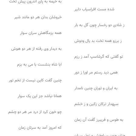
به خیمه به پای اندرون پیش تخت
شده مست افراسیاب دلیر
خروشان بدان هر دو مانند شیر
ز شادی دو رخسار چون گل به بار
همه بزمگاهش سران سوار
ز برزو همه تخت بد یال ودوش
به دیدار وی رفته از هر دو هوش
تو گفتی که گرشاسپ آمد ز رزم
ابا شاه بنشست با می به بزم
همی دید رستم مر اورا ز دور
چنین گفت کاین نیست از تخم تور
به ایران و توران چنین نامدار
همانا نباشد جز این یک سوار
سپهدار ترکان زکین و ز خشم
چو خون کرد از درد مر هر دو چشم
به طوس و فریبرز گفت آن زمان
که امروز آمد به سرتان زمان
چنان چون سیاوخش و نوذر سران