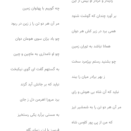
زدیدار و کردار او بیش از این
چه گوییم با پهلوان زمین
بر آورد چندان که گوشت شنود
مر آن هر دو تن را ز زین در ربود
همی برد در زیر کش هر دوان
چو باد بزان سوی هومان دوان
همانا نباشد به توران زمین
چو او نامداری به ماچین و چین
چو بشنید رستم بپژمرد سخت
به گستهم گفت ای گوی نیکبخت
ز بهر برادر میان را ببند
نباید که بر جانش آید گزند
نباید که آن شاه بی هوش و رای
برد مرورا اهرمن دل ز جای
مر آن هر دو تن را به شمشیر تیز
به مستی برآرد یکی رستخیز
که من از پی پور کاوس شاه
فریبرز با ارز، زیبای گاه