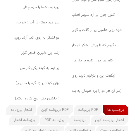
بریدیم، شما را ببرم چنان
کنون چون بر آرد سپهر آفتاب
سر مرد خفته در آید ز خواب،
شود روی هامون پر از گفت و گوی
دو لشکر به روی اندر آرند روی،
بگویم که تا پیش لشکر دو دار
زنند این دلیران خنجر گزار
کنم هر دو را زنده بر دار من
بر آرم به کینه یکی کار من
(بگفت این و دژخیم تابید روی
وزان کینه بر زد گره را به روی)
(مر آن هر دو را برد هومان به بند
ز دلشان یکی بیخ شادی بکند)
برچسب ها
PDF برزونامه
PDF برزونامه کهن
اشعار برزونامه
اشعار برزونامه کهن
برزونامه
برزونامه PDF
برزونامه اشعار
برزونامه چیست
برزونامه دانلود
برزونامه عثمان مختاری