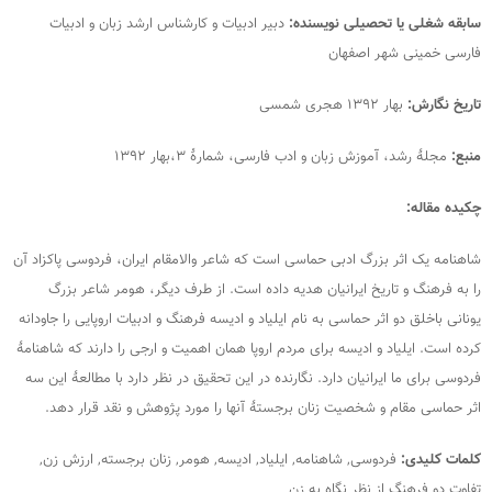
سابقه شغلی یا تحصیلی نویسنده:
دبیر ادبیات و کارشناس ارشد زبان و ادبیات
فارسی خمینی شهر اصفهان
تاریخ نگارش:
بهار ۱۳۹۲ هجری شمسی
منبع:
مجلۀ رشد، آموزش زبان و ادب فارسی، شمارۀ ۳،بهار ۱۳۹۲
چکیده مقاله:
شاهنامه یک اثر بزرگ ادبی حماسی است که شاعر والامقام ایران، فردوسی پاکزاد آن
را به فرهنگ و تاریخ ایرانیان هدیه داده است. از طرف دیگر، هومر شاعر بزرگ
یونانی باخلق دو اثر حماسی به نام ایلیاد و ادیسه فرهنگ و ادبیات اروپایی را جاودانه
کرده است. ایلیاد و ادیسه برای مردم اروپا همان اهمیت و ارجی را دارند که شاهنامۀ
فردوسی برای ما ایرانیان دارد. نگارنده در این تحقیق در نظر دارد با مطالعۀ این سه
اثر حماسی مقام و شخصیت زنان برجستۀ آنها را مورد پژوهش و نقد قرار دهد.
کلمات کلیدی:
فردوسی, شاهنامه, ایلیاد, ادیسه, هومر, زنان برجسته, ارزش زن,
تفاوت دو فرهنگ از نظر نگاه به زن