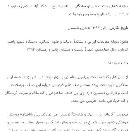
سابقه شغلی یا تحصیلی نویسندگان:
استادیار تاریخ دانشگاه آزاد اسلامی بجنورد /
کارشناسی ارشد تاریخ و مدرس پاره وقت
تاریخ نگارش:
پائیز ۱۳۹۴ هجری شمسی
منبع:
مجلۀ مطالعات ایرانی دانشکدۀ ادبیات و علوم انسانی، دانشگاه شهید باهنر
کرمان، سال چهاردهم، شمارۀ بیست و هشتم، پائیز و زمستان ۱۳۹۴
چکیده مقاله:
از زمان های گذشته بحث پیرامون مقام زن و ارزش اجتماعی اش نزد دانشمندان و
متفکران مورد بحث بوده است. وصف های فردوسی درباره این صنف، پرصلابت
است و ظرافتی دلنشین دارد. وی این صنف مخصوص را گاه مقام و منزلت فرشتگان
و گاه جایگاهی مانند اهریمن می دهد.
فردوسی آگاهانه زنان را برتر و شایستۀ تحسین می نمایاند. زنان شاهنامه دوستدار
فرهنگی کشور خود، شجاع در اندیشه و رفتار، ایثارگر در عشق، وفادار به همسر و
فرزند و آگاه و متفگرند، فردوسی در شاهنامه جایگاه ها و مقام هایی برای زن قائل