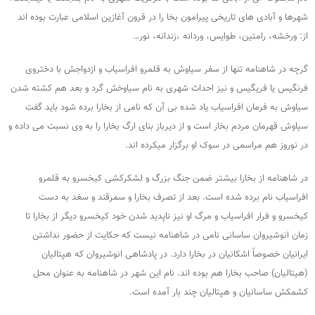
شهرها و آبادی های تاریخی پیرامون بخا را در قرون آغازین اسلامی عبارت بوده اند
از: ورخشه، رامتین، طوایس، وردانه ،زندانه، نور…
گرچه در شاهنامه تنها از سفر سیاوش به قلمرو افراسیاب و ازدواجش با دختروی
فرنگیس یا فریگیس و نیز احداث شهری به نام سیاوخش گرد و بعد هم کشته شدن
سیاوش به فرمان افراسیاب یاد شده بی آن که نامی از بخارا برده شود باید گفت
سیاوش قهرمان مردم بخار است و از دیرباز بنای ارگ بخارا را به وی نسبت می داده و
در نوروز هم مراسمی در سوک او برگزار میکرده اند.
در شاهنامه از بخارا بیشتر ضمن جنگ بزرگ و لشکرکشی کیخسرو به قلمرو
افراسیاب نام برده شده است. بعد از تصرف بخارا و سمرقند و سغد به دست
کیخسرو و فرار افراسیاب و مرگ او نیز ناپدید شدن خود کیخسرو دیگر از بخارا تا
زمان انوشیروان ساسانی نامی در شاهنامه نیست که حکایت از حضور نداشتن
ایرانیان خصوصاً اشکانیان در بخارا دارد. در پادشاهی انوشیروان که هپتالیان
(هیتالیان) صاحب بخارا هم بوده اند. نام این شهر در شاهنامه به عنوان محل
کشمکش ساسانیان و هپتالیان چند بار آمده است.