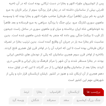
پس از انوشیروان ماوراء النهر و بخارا در دست ترکانی بوده است که در آن ناحیه
قدرتی بیش از ساسانیان داشته اند در زمان فرار یزدگرد سوم از برابر تازیان به مرو
فردی به نام بیژن (ظاهراً نیزک طرخان) صاحب ماوراء النهر و بخارا بوده که با وسوسه
ماهوی سوری،کنارنگ مرو، برای جنگ با یزدگرد سپاهی به مرو فرستاده و بعد ظاهراً
به خونخواهی شاه ایران برخاسته و میان او و ماهوی سوری در ساحل راست جیحون
(از قرب تا بیکند) جنگی روی داده که منجر به کشته شدن ماهوی شده است. بدین
مناسبت نام بخارا سه بار در جریان آن وقایع آمده است. بدین ترتیب بخارا در تصرف
ترکان طرخانی بوده است تا این که اعراب آن را در اواخر قرن اول هجری فتح کردند.
بالاخره از اواخر قرن سوم هجری سامانیان که یکی از دودمان های شاخص ایرانی
بودند در بخارا مستقر شدند و آن شهر را مرکز فرهنگ و زبان ایرانی و فارسی دری
کردند بخارا بعد از سامانیان وقایع فراوانی را از سر گذراند تا این که در اوایل سده
دهم هجری از آن ازبکان شد و هنوز در کشور ،ایشان ازبکستان قرار دارد و یکی از
شهرهای مهم این کشور است
برچسب ها
ازبکستان
افراسیاب
بخارا
ترمذ
جنگ بزرگ کیخسرو
سغد
سمرقند
شگنان
ویسه گرد