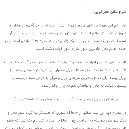
شرح مکان جغرافیایی:
بخارا نام این مهمترین شهر ورارود (ماوراء النهر) است که در جلگۀ رود زرافشان که
امروز در ازبکستان واقع است قراردارد. کهن ترین ماخذ تاریخی که نام بخارا در آن
آمده است در یک سفرنامه چینی از یک زائر بودایی در حدود ۶۳۰ میلادی است. و در
حدود العالم بخارا آبادترین شهر ماوراء النهر خوانده شده است.
نام این شهر از زمان افراسیاب و سیاوش وارد شاهنامه میشود و در آغاز بیشتر حالت
افسانه ای دارد اما بعد محل مجادله ایران و توران می شود. در داستان یازده ،رخ
پیران ویسه برای صلح و تعیین مرزهای ایران و توران به گودرز نامه مینویسد و
پیشنهاد میکند که بخارا و توابعش هم به ایران واگذار شود
چوشکنان و چون ترمذ و ویسه گرد بخارا و شهری که هستش به گرد
در مصرح دوم این بیت منظور از «بخارا و شهری که هستش به گرد» شهر بخارا و
دیگر شهرهای پیوسته به آن است چون بخارا در اصل نه تنها نام یک شهر که منظور
نام مجموعه ای از آبادی ها بوده است با مرکزیت شهری به نام بمجکث یا نیمجکت.