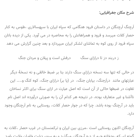
شرح مکان جغرافیایی:
اَرچنگ اَرچنگان در داستان فرود هنگامی که سپاه ایران با سپهسالاری ،طوس به کنار
حصار کلات میرسد و فرود و همراهانش را به محاصره در می آورد. یکی از دیده بانان
سپاه فرود از روی کوه به تماشای لشکر ایران میپردازد و بعد چنین گزارش می دهد
ز دربند دز تا درازای سنگ درفش است و پیلان و مردان جنگ
در حالی که تنها سه نسخه درازای سنگ دارند بنا بر ضبط خالقی و نه نسخۀ دیگر
عبارتهای مانند دراَزجنگ، بیابان جنگ، در (یا بر) درازای جنگ، کوه کنگ و…… این
تفاوت در ضبطها حاکی از آن است که اصل عبارت در ازای سنگ برای اکثر نساخان
ناآشنا و غیر متعارف بوده، در نتیجه هر کدام آن را به صورتی درآورده اند اصل نام
باید در آرچنگ بوده باشد. چرا که در جوار حصار کلات، روستایی به نام اَرچنگان وجود
دارد.
آرچنگان اکنون روستایی است ،مرزی بین ایران و ترکمنستان در غرب حصار ،کلات به
گونه ای که رودخانه چرم از دره آرچنگان میگذرد و به سوی دشت خاوران ولایت باورد