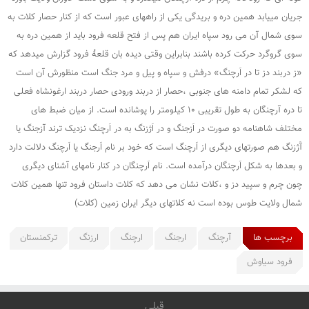
جریان مییابد همین دره و بریدگی یکی از راههای عبور است که از کنار حصار کلات به
سوی شمال آن می رود سپاه ایران هم پس از فتح قلعه فرود باید از همین دره به
سوی گروگرد حرکت کرده باشند بنابراین وقتی دیده بان قلعۀ فرود گزارش میدهد که
«ز دربند دز تا در اَرچنگ» درفش و سپاه و پیل و مرد جنگ است منظورش آن است
که لشکر تمام دامنه های جنوبی ،حصار از دربند ورودی حصار دربند ارغونشاه فعلی
تا دره آرچنگان به طول تقریبی ۱۰ کیلومتر را پوشانده است. از میان ضبط های
مختلف شاهنامه دو صورت در اَزجنگ و در اَژزنگ به در اَرچنگ نزدیک ترند آزجنگ یا
آَژزنگ هم صورتهای دیگری از اَرچنگ است که خود بر نام اَرجنگ یا اَرچنگ دلالت دارد
و بعدها به شکل اَرچنگان درآمده است. نام اَرچنگان در کنار نامهای آشنای دیگری
چون چرم و سپید دز و ،کلات نشان می دهد که کلات داستان فرود تنها همین کلات
شمال ولایت طوس بوده است نه کلاتهای دیگر ایران زمین (کلات)
برچسب ها
آرچنگ
ارجنگ
ارچنگ
ارزنگ
ترکمنستان
فرود سیاوش
قبلی