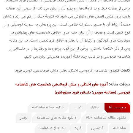
موفقیت فرماندهان یا مدیران نقش اساسی دارد. فردوسی در داستان فرود سیاوشان
برخی از صفات نیک و بد فرماندهان و پهلوانان را بیان می کند؛ از سویی این صفات
باعث بروز عکس العمل های متفاوتی می شود که نتیجۀ جنگ را رقم می زند و نشان
دهندۀ ارتباط آن با صدور دستورات نظامی است. این پژوهش به صورت توصیفی و از
نوع کیفی است و هدف از آن بیان جنبه های اخلاقی شخصیت های پهلوانان در
موقعیت های گوناگون و ارتباط آن با رفتار و اخلاق فرماندهان است. در این مقاله
پس از ذکر خلاصۀ داستان، برخی از این گونه برخوردها و رفتارها را در داستانی از
شاهنامه فردوسی و در قالب چند نکتۀ آموزنده مدیریتی بیان می کنیم.
کلمات کلیدی:
شاهنامه, فردوسی, اخلاق, رفتار, منش فرماندهی, توس, فرود
دریافت مقاله:
آموزه های اخلاقی و منش فرماندهی شخصیت های شاهنامه
فردوسی (مطالعه موردی: داستان فرود سیاووشان)
برچسب ها
اخلاق
توس
دانلود مقاله شاهنامه
دانلود مقاله شاهنامه PDF
دانلود مقاله های شاهنامه
رفتار
شاهنامه
فردوسی
فرود
مقاله از شاهنامه