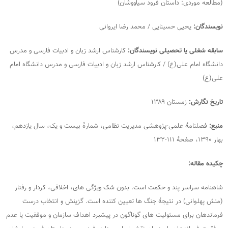
(مطالعه موردی: داستان فرود سیاووشان)
نویسندگان
:
یحیی حسینایی / محمد رضا ایروانی
سابقه شغلی یا تحصیلی نویسندگان:
کارشناس ارشد زبان و ادبیات فارسی و مدرس
دانشگاه امام علی(ع) / کارشناس ارشد زبان و ادبیات فارسی و مدرس دانشگاه امام
علی(ع)
تاریخ نگارش:
زمستان ۱۳۸۹
منبع:
فصلنامۀ علمی-پژوهشی مدیریت نظامی، شمارۀ بیست و یک، سال یازدهم،
بهار ۱۳۹۰، صفحۀ ۱۱۱-۱۳۲
چکیده مقاله:
شاهنامه سراسر پند و حکمت است. بدون شک ویژگی های، اخلاقی، کردار و رفتار
(منش پهلوانی) در نتیجۀ جنگ ها تعیین کننده است. گزینش و انتخاب درست
فرماندهان برای مسئولیت های گوناگون در پیشبرد اهداف سازمان و موفقیت یا عدم