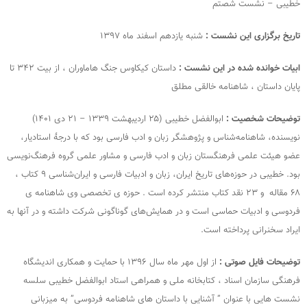
خطیبی – نشست شصتم
تاریخ برگزاری این نشست :
شنبه یازدهم اسفند ماه ۱۳۹۷
ابیات خوانده شده در این نشست :
داستان کیکاوس جنگ هاماوران ، از بیت ۳۴۲ تا
پایان داستان ، شاهنامه خالقی مطلق
توضیحات شخصیت :
ابوالفضل خطیبی (۲۵ اردیبهشت ۱۳۳۹ – ۲۱ دی ۱۴۰۱)
نویسنده، شاهنامه‌شناس و پژوهشگر زبان و ادب فارسی بود که با درجهٔ استادیار،
عضو هیئت علمی فرهنگستان زبان و ادب فارسی و مشاور علمی گروه فرهنگ‌نویسی
بود. خطیبی در حوزه‌های تاریخ ایران، زبان و ادبیات فارسی و ایران‌شناسی ۹ کتاب ،
۶۸ مقاله و ۲۳ نقد کتاب منتشر کرده است . حوزه­ ی تخصصی وی شاهنامه ­ی
فردوسی و ادبیات حماسی است و در همایش‌های گوناگونی شرکت داشته و در آنها به
ایراد سخنرانی پرداخته‌ است.
توضیحات فایل صوتی :
از اول مهر ماه سال ۱۳۹۶ با حمایت و همکاری اندیشگاه
فرهنگی سازمان اسناد ، کتابخانه ملی و همراهی استاد ابوالفضل خطیبی سلسه
نشست هایی با عنوان ” آشنایی با داستان های شاهنامه فردوسی” به میزبانی